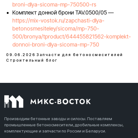
broni-dlya-sicoma-mp-750500-rs
Комплект донной брони TAV.0500/05 —
https://mix-vostok.ru/zapchasti-dlya-
betonosmesiteley/sicoma/mp-750-
500/bronya/tproduct/644455821562-komplekt-
donnoi-broni-dlya-sicoma-mp-750
09.06.2026
Запчасти для бетоносмесителей
Строительный блог
Производим бетонные заводы и силосы. Поставляем
промышленные бетоносмесители, дробильные комплексы,
комплектующие и запчасти по России и Беларуси.