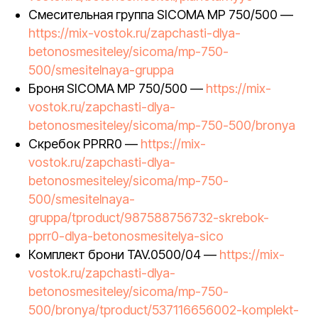
Смесительная группа SICOMA MP 750/500 —
https://mix-vostok.ru/zapchasti-dlya-
betonosmesiteley/sicoma/mp-750-
500/smesitelnaya-gruppa
Броня SICOMA MP 750/500 —
https://mix-
vostok.ru/zapchasti-dlya-
betonosmesiteley/sicoma/mp-750-500/bronya
Скребок PPRR0 —
https://mix-
vostok.ru/zapchasti-dlya-
betonosmesiteley/sicoma/mp-750-
500/smesitelnaya-
gruppa/tproduct/987588756732-skrebok-
pprr0-dlya-betonosmesitelya-sico
Комплект брони TAV.0500/04 —
https://mix-
vostok.ru/zapchasti-dlya-
betonosmesiteley/sicoma/mp-750-
500/bronya/tproduct/537116656002-komplekt-