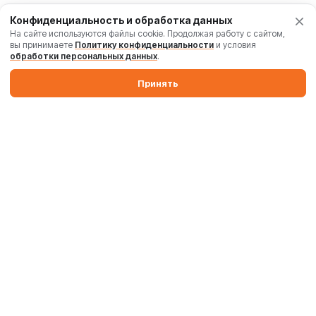
Конфиденциальность и обработка данных
На сайте используются файлы cookie. Продолжая работу с сайтом,
вы принимаете
Политику конфиденциальности
и условия
обработки персональных данных
.
Принять
Производим бетонные заводы и силосы. Поставляем
промышленные бетоносмесители, дробильные комплексы,
комплектующие и запчасти по России и Беларуси.