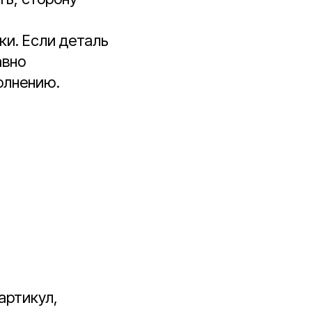
и. Если деталь
авно
олнению.
артикул,