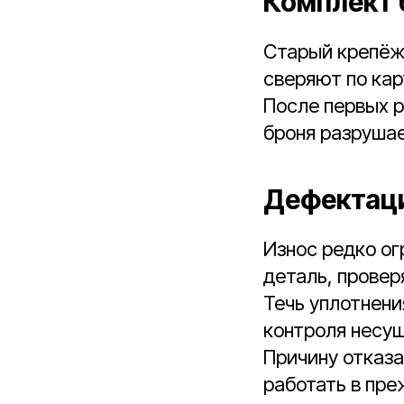
Комплект 
Старый крепёж 
сверяют по кар
После первых 
броня разрушае
Дефектаци
Износ редко ог
деталь, провер
Течь уплотнени
контроля несущ
Причину отказа
работать в пре