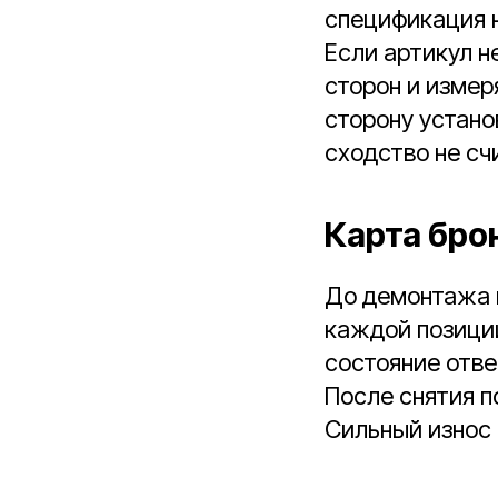
спецификация н
Если артикул н
сторон и изме
сторону устано
сходство не с
Карта бро
До демонтажа в
каждой позиции
состояние отве
После снятия п
Сильный износ