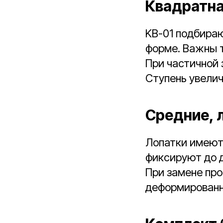
Квадратна
KB-01 подбираю
форме. Важны т
При частичной 
Ступень увелич
Средние, 
Лопатки имеют 
фиксируют до 
При замене про
деформированн