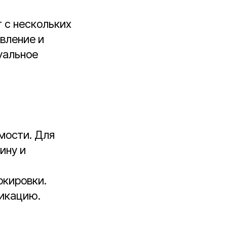
 с нескольких
вление и
уальное
мости. Для
ину и
ркировки.
фикацию.