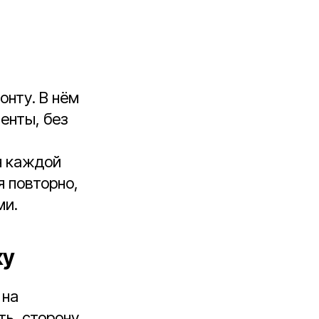
онту. В нём
енты, без
я каждой
я повторно,
ми.
ку
 на
ть, сторону