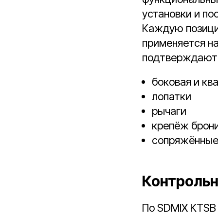
установки и по
Каждую позици
применяется на
подтверждают 
боковая и кв
лопатки
рычаги
крепёж брон
сопряжённые
Контрольн
По SDMIX KTSB