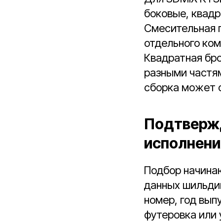
боковые, квадр
Смесительная г
отдельного ком
Квадратная бро
разными частям
сборка может 
Подтвержд
исполнени
Подбор начина
данных шильди
номер, год вып
футеровка или 