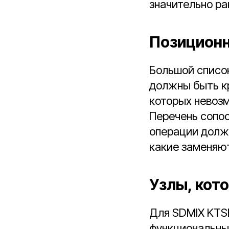
значительно р
Позиционн
Большой список
должны быть кр
которых невозм
Перечень сопо
операции должн
какие заменяют
Узлы, кот
Для SDMIX KTS
функциональные