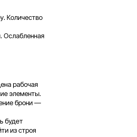
у. Количество
. Ослабленная
дена рабочая
ние элементы.
шение брони —
ь будет
ти из строя