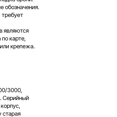
е обозначения.
ж требует
ов являются
 по карте,
или крепежа.
00/3000,
. Серийный
 корпус,
у старая