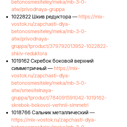
betonosmesiteley/meka/mb-3-0-
atw/privodnaya-gruppa
1022822 Шкив редуктора —
https://mix-
vostok.ru/zapchasti-dlya-
betonosmesiteley/meka/mb-3-0-
atw/privodnaya-
gruppa/tproduct/379792013952-1022822-
shkiv-reduktora
1019162 Скребок боковой верхний
симметричный —
https://mix-
vostok.ru/zapchasti-dlya-
betonosmesiteley/meka/mb-3-0-
atw/smesitelnaya-
gruppa/tproduct/784091591042-1019162-
skrebok-bokovoi-verhnii-simmetri
1018766 Сальник металлический —
https://mix-vostok.ru/zapchasti-dlya-