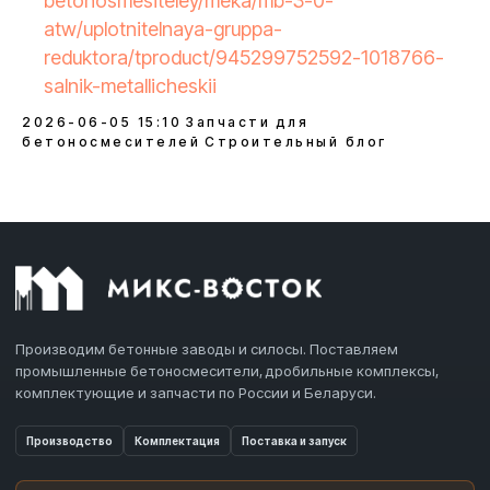
betonosmesiteley/meka/mb-3-0-
atw/uplotnitelnaya-gruppa-
reduktora/tproduct/945299752592-1018766-
salnik-metallicheskii
2026-06-05 15:10
Запчасти для
бетоносмесителей
Строительный блог
Производим бетонные заводы и силосы. Поставляем
промышленные бетоносмесители, дробильные комплексы,
комплектующие и запчасти по России и Беларуси.
Производство
Комплектация
Поставка и запуск