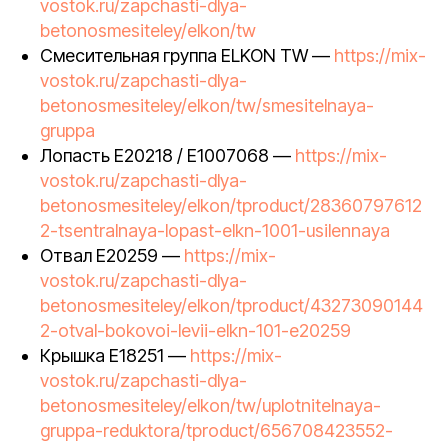
vostok.ru/zapchasti-dlya-
betonosmesiteley/elkon/tw
Смесительная группа ELKON TW —
https://mix-
vostok.ru/zapchasti-dlya-
betonosmesiteley/elkon/tw/smesitelnaya-
gruppa
Лопасть E20218 / E1007068 —
https://mix-
vostok.ru/zapchasti-dlya-
betonosmesiteley/elkon/tproduct/28360797612
2-tsentralnaya-lopast-elkn-1001-usilennaya
Отвал E20259 —
https://mix-
vostok.ru/zapchasti-dlya-
betonosmesiteley/elkon/tproduct/43273090144
2-otval-bokovoi-levii-elkn-101-e20259
Крышка E18251 —
https://mix-
vostok.ru/zapchasti-dlya-
betonosmesiteley/elkon/tw/uplotnitelnaya-
gruppa-reduktora/tproduct/656708423552-