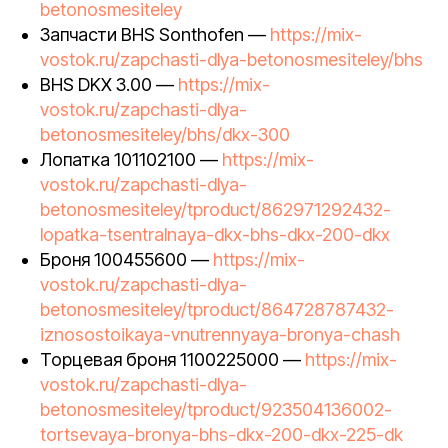
betonosmesiteley
Запчасти BHS Sonthofen —
https://mix-
vostok.ru/zapchasti-dlya-betonosmesiteley/bhs
BHS DKX 3.00 —
https://mix-
vostok.ru/zapchasti-dlya-
betonosmesiteley/bhs/dkx-300
Лопатка 101102100 —
https://mix-
vostok.ru/zapchasti-dlya-
betonosmesiteley/tproduct/862971292432-
lopatka-tsentralnaya-dkx-bhs-dkx-200-dkx
Броня 100455600 —
https://mix-
vostok.ru/zapchasti-dlya-
betonosmesiteley/tproduct/864728787432-
iznosostoikaya-vnutrennyaya-bronya-chash
Торцевая броня 1100225000 —
https://mix-
vostok.ru/zapchasti-dlya-
betonosmesiteley/tproduct/923504136002-
tortsevaya-bronya-bhs-dkx-200-dkx-225-dk