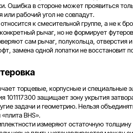
и. Ошибка в стороне может проявиться толь
я или рабочий угол не совпадут.
относится к смесительной группе, а не к бро
онкретный рычаг, но не формирует футеров
веряют сам рычаг, полукольца, отверстия и
фт, замена одной лопатки не восстановит п
утеровка
ючает торцевые, корпусные и специальные 
ия 101117300 защищает зону укрытия затвора
угие задачи и геометрию. Нельзя объединят
 «плита BHS».
мплектности измеряют остаточную толщину
Если новые плиты устанавливаются между с