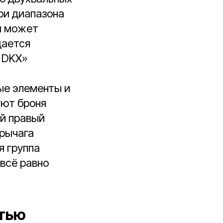
ри диапазона
ей может
дается
 DKX»
ные элементы и
уют броня
ой правый
 рычага
я группа
 всё равно
стью