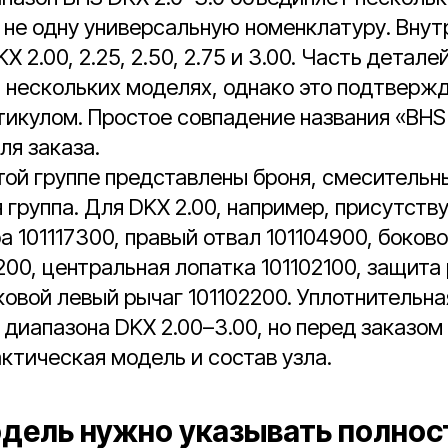
 не одну универсальную номенклатуру. Внут
 2.00, 2.25, 2.50, 2.75 и 3.00. Часть детал
 нескольких моделях, однако это подтверж
тикулом. Простое совпадение названия «BHS
ля заказа.
этой группе представлены броня, смеситель
 группа. Для DKX 2.00, например, присутств
а 101117300, правый отвал 101104900, боков
200, центральная лопатка 101102100, защита
ковой левый рычаг 101102200. Уплотнительна
 диапазона DKX 2.00–3.00, но перед заказом
ктическая модель и состав узла.
дель нужно указывать полно