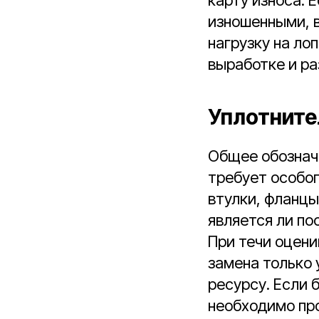
изношенными, в
нагрузку на ло
выработке и ра
Уплотните
Общее обознач
требует особог
втулки, фланцы
является ли по
При течи оцени
замена только 
ресурсу. Если 
необходимо про