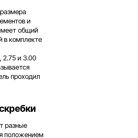
 размера
лементов и
 имеет общий
й в комплекте
 2.75 и 3.00
азывается
ель проходил
 скребки
т разные
ся положением