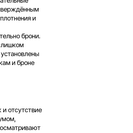
зательные
дтверждённым
уплотнения и
тельно брони.
 слишком
и установлены
кам и броне
 и отсутствие
умом,
я осматривают