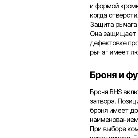
и формой кромк
когда отверсти
Защита рычага 
Она защищает к
дефектовке про
рычаг имеет лю
Броня и ф
Броня BHS вкл
затвора. Позиц
броня имеет др
наименованием
При выборе ко
карту износа. 