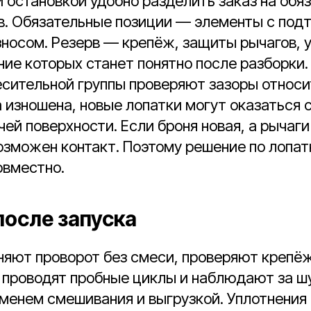
 остановкой удобно разделить заказ на обя
рв. Обязательные позиции — элементы с по
носом. Резерв — крепёж, защиты рычагов, 
ние которых станет понятно после разборки.
сительной группы проверяют зазоры относи
 изношена, новые лопатки могут оказаться
чей поверхности. Если броня новая, а рычаг
озможен контакт. Поэтому решение по лопат
овместно.
после запуска
яют проворот без смеси, проверяют крепёж
м проводят пробные циклы и наблюдают за ш
еменем смешивания и выгрузкой. Уплотнени