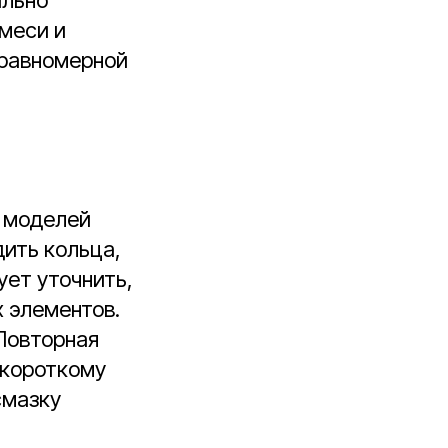
смеси и
 равномерной
х моделей
дить кольца,
ует уточнить,
 элементов.
 Повторная
 короткому
смазку