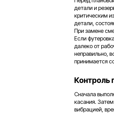
Перед плановой
детали и резе
критическим из
детали, состоя
При замене сме
Если футеровка
далеко от рабо
неправильно, в
принимается с
Контроль 
Сначала выполн
касания. Зате
вибрацией, вр