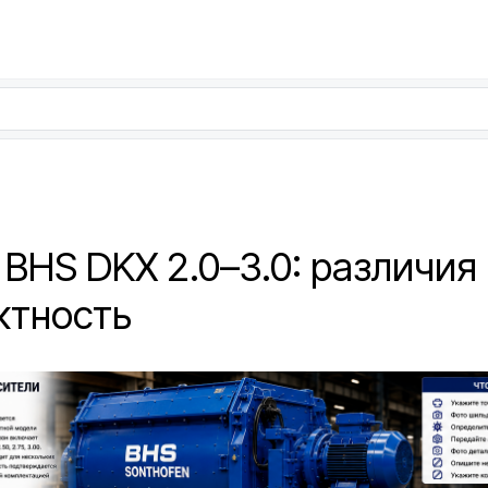
 BHS DKX 2.0–3.0: различи
ктность