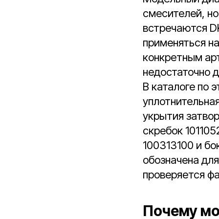
смесителей, но
встречаются DKX
применяться на
конкретным ар
недостаточно д
В каталоге по 
уплотнительная
укрытия затвор
скребок 101105
100313100 и бо
обозначена для
проверяется фа
Почему мо