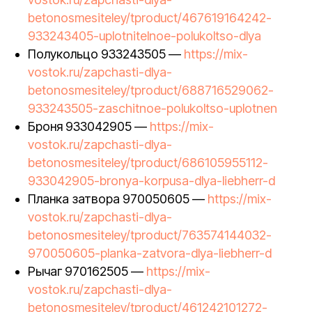
betonosmesiteley/tproduct/467619164242-
933243405-uplotnitelnoe-polukoltso-dlya
Полукольцо 933243505 —
https://mix-
vostok.ru/zapchasti-dlya-
betonosmesiteley/tproduct/688716529062-
933243505-zaschitnoe-polukoltso-uplotnen
Броня 933042905 —
https://mix-
vostok.ru/zapchasti-dlya-
betonosmesiteley/tproduct/686105955112-
933042905-bronya-korpusa-dlya-liebherr-d
Планка затвора 970050605 —
https://mix-
vostok.ru/zapchasti-dlya-
betonosmesiteley/tproduct/763574144032-
970050605-planka-zatvora-dlya-liebherr-d
Рычаг 970162505 —
https://mix-
vostok.ru/zapchasti-dlya-
betonosmesiteley/tproduct/461242101272-