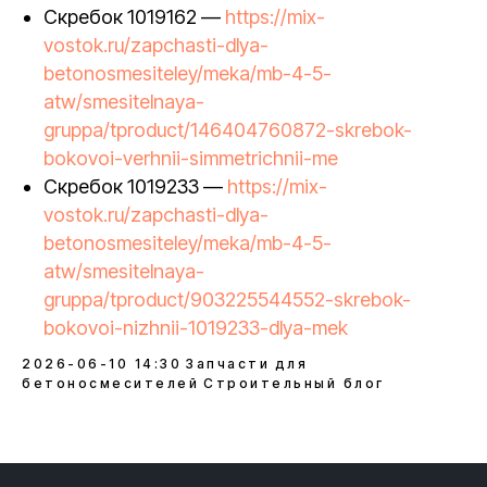
Скребок 1019162 —
https://mix-
vostok.ru/zapchasti-dlya-
betonosmesiteley/meka/mb-4-5-
atw/smesitelnaya-
gruppa/tproduct/146404760872-skrebok-
bokovoi-verhnii-simmetrichnii-me
Скребок 1019233 —
https://mix-
vostok.ru/zapchasti-dlya-
betonosmesiteley/meka/mb-4-5-
atw/smesitelnaya-
gruppa/tproduct/903225544552-skrebok-
bokovoi-nizhnii-1019233-dlya-mek
2026-06-10 14:30
Запчасти для
бетоносмесителей
Строительный блог