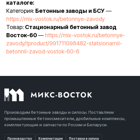
каталоге:
Категория:
Бетонные заводы и БСУ
—
https://mix-vostok.ru/betonnye-zavody
Товар:
Стационарный бетонный завод
Восток-60
—
https://mix-vostok.ru/betonnye-
zavody/tproduct/991711098482-statsionarnii-
betonnii-zavod-vostok-60-6
Производим бетонные заводы и силосы. Поставляем
промышленные бетоносмесители, дробильные комплексы,
комплектующие и запчасти по России и Беларуси.
Производство
Комплектация
Поставка и запуск