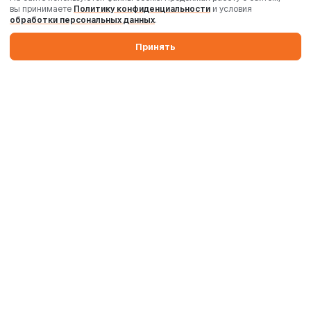
вы принимаете
Политику конфиденциальности
и условия
обработки персональных данных
.
Принять
Производим бетонные заводы и силосы. Поставляем
промышленные бетоносмесители, дробильные комплексы,
комплектующие и запчасти по России и Беларуси.
Производство
Комплектация
Поставка и запуск