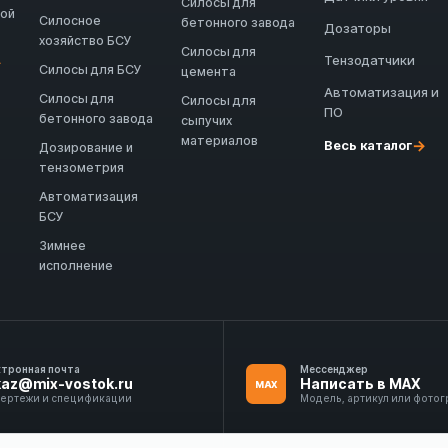
Силосы для
ной
Силосное
бетонного завода
Дозаторы
хозяйство БСУ
Силосы для
Тензодатчики
→
Силосы для БСУ
цемента
Автоматизация и
Силосы для
Силосы для
ПО
бетонного завода
сыпучих
материалов
→
Весь каталог
Дозирование и
тензометрия
Автоматизация
БСУ
Зимнее
исполнение
ктронная почта
Мессенджер
kaz@mix-vostok.ru
Написать в MAX
MAX
чертежи и спецификации
Модель, артикул или фото