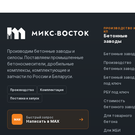
ПРОИЗВОДСТВО 
КП
Бетонные
заводы
Производим бетонные заводы и
Бетонные заво
силосы. Поставляем промышленные
Производство
бетоносмесители, дробильные
бетонных завод
комплексы, комплектующие и
запчасти по России и Беларуси.
Бетонный завод
под ключ
Производство
Комплектация
РБУ под ключ
Поставка и запуск
Стоимость
бетонного заво
Для товарного
Быстрый запрос
MAX
Написать в MAX
бетона
Для ЖБИ