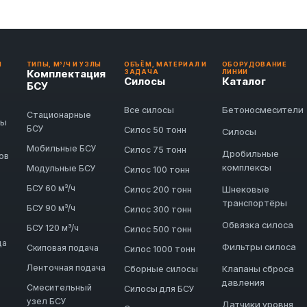
И
ТИПЫ, М³/Ч И УЗЛЫ
ОБЪЁМ, МАТЕРИАЛ И
ОБОРУДОВАНИЕ
Комплектация
ЗАДАЧА
ЛИНИИ
Силосы
Каталог
БСУ
Бетоносмесители
Все силосы
Стационарные
ды
БСУ
Силос 50 тонн
Силосы
Мобильные БСУ
Силос 75 тонн
Дробильные
ов
комплексы
Модульные БСУ
Силос 100 тонн
БСУ 60 м³/ч
Шнековые
Силос 200 тонн
транспортёры
БСУ 90 м³/ч
Силос 300 тонн
Обвязка силоса
БСУ 120 м³/ч
Силос 500 тонн
да
Фильтры силоса
Скиповая подача
Силос 1000 тонн
Ленточная подача
Клапаны сброса
Сборные силосы
давления
Смесительный
Силосы для БСУ
узел БСУ
Датчики уровня