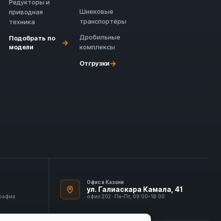
Редукторы и
Шнековые
приводная
транспортёры
техника
Дробильные
Подобрать по
→
модели
комплексы
→
Отгрузки
Офис в Казани
ул. Галиаскара Камала, 41
графия
офис 202 · Пн–Пт, 09:00–18:00