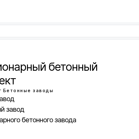
ионарный бетонный
ект
г
Бетонные заводы
завод
й завод
арного бетонного завода