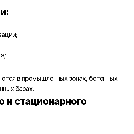
и:
зации;
а;
ются в промышленных зонах, бетонных
нных базах.
о и стационарного