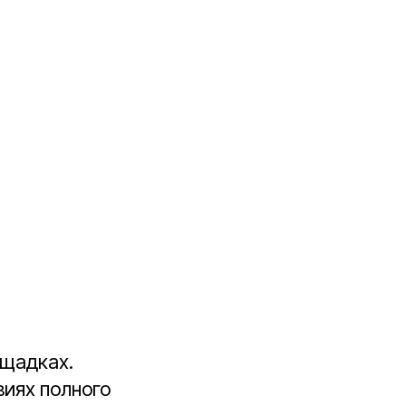
ощадках.
виях полного