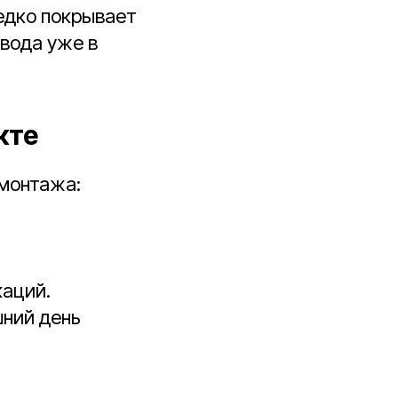
редко покрывает
авода уже в
кте
монтажа:
каций.
шний день