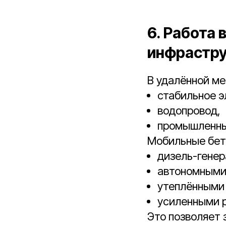
6. Работа 
инфрастр
В удалённой ме
стабильное 
водопровод,
промышленны
Мобильные бет
дизель-генер
автономными
утеплёнными 
усиленными р
Это позволяет 