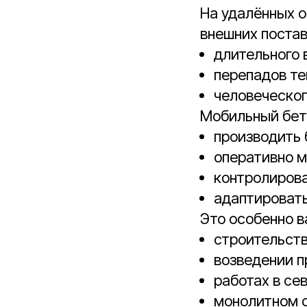
На удалённых о
внешних постав
длительного 
перепадов те
человеческог
Мобильный бет
производить 
оперативно м
контролирова
адаптировать
Это особенно в
строительств
возведении 
работах в се
монолитном 