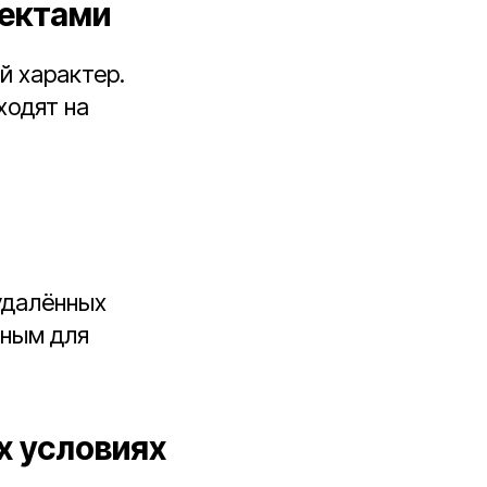
ъектами
й характер.
ходят на
удалённых
дным для
х условиях