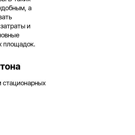
удобным, а
вать
 затраты и
новные
х площадок.
етона
м стационарных