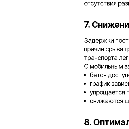
отсутствия раз
7. Снижен
Задержки поста
причин срыва г
транспорта лег
С мобильным з
бетон доступ
график завис
упрощается п
снижаются ш
8. Оптима