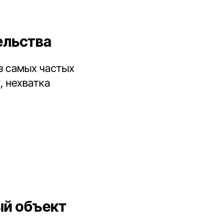
ельства
з самых частых
, нехватка
ый объект