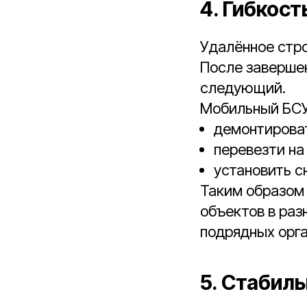
4. Гибкос
Удалённое стро
После завершен
следующий.
Мобильный БСУ
демонтирова
перевезти на
установить с
Таким образом
объектов в раз
подрядных орга
5. Стабил