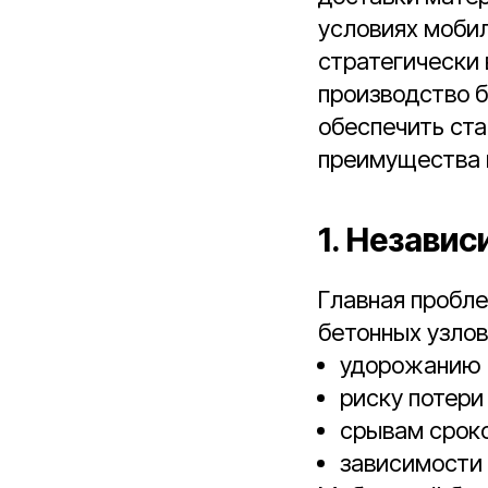
условиях мобил
стратегически 
производство б
обеспечить ста
преимущества 
1. Незави
Главная пробл
бетонных узлов
удорожанию 1
риску потери
срывам сроко
зависимости 