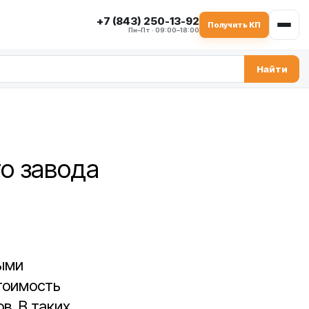
+7 (843) 250-13-92
Получить КП
Пн–Пт · 09:00–18:00
Найти
о завода
быми
стоимость
в. В таких