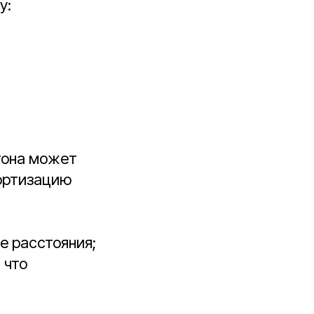
у:
тона может
мортизацию
е расстояния;
 что