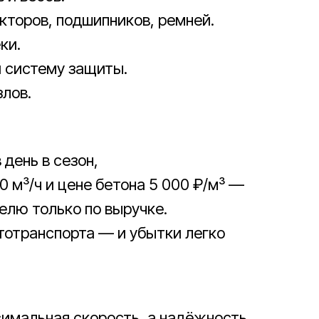
торов, подшипников, ремней.
ки.
и систему защиты.
злов.
 день в сезон,
 м³/ч и цене бетона 5 000 ₽/м³ —
елю только по выручке.
тотранспорта — и убытки легко
симальная скорость, а надёжность