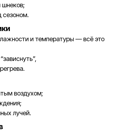
 шнеков;
 сезоном.
ики
влажности и температуры — всё это
“зависнуть”,
ерегрева.
атым воздухом;
ждения;
ных лучей.
в