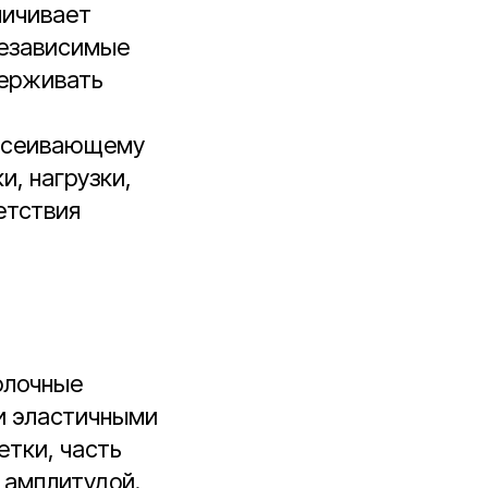
ничивает
Независимые
держивать
росеивающему
и, нагрузки,
етствия
олочные
и эластичными
етки, часть
 амплитудой.