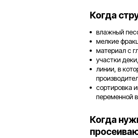
Когда стр
влажный песо
мелкие фракц
материал с г
участки деки
линии, в кот
производител
сортировка и
переменной 
Когда нуж
просеиваю