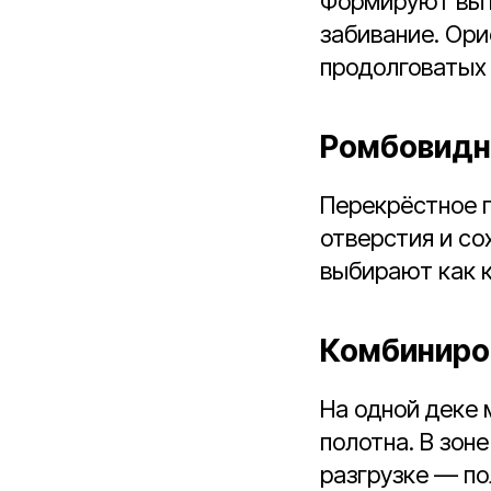
Формируют выт
забивание. Ори
продолговатых 
Ромбовидна
Перекрёстное 
отверстия и с
выбирают как 
Комбиниро
На одной деке 
полотна. В зон
разгрузке — по