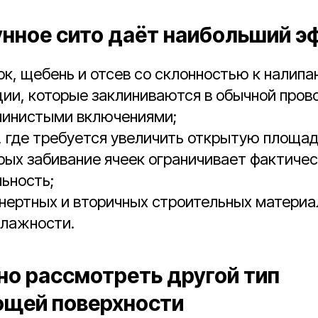
унное сито даёт наибольший э
к, щебень и отсев со склонностью к налипа
ии, которые заклиниваются в обычной прово
линистыми включениями;
, где требуется увеличить открытую площад
орых забивание ячеек ограничивает фактиче
ьность;
нертных и вторичных строительных материа
влажности.
но рассмотреть другой тип
щей поверхности