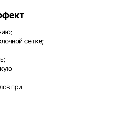
ффект
нию;
лочной сетке;
ь;
скую
лов при