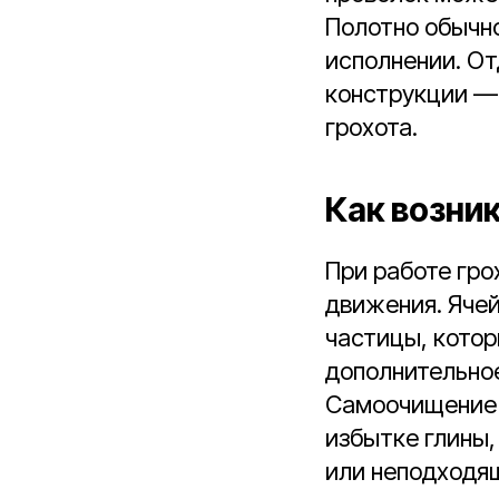
Полотно обычн
исполнении. От
конструкции —
грохота.
Как возни
При работе гр
движения. Ячей
частицы, котор
дополнительно
Самоочищение н
избытке глины,
или неподходя