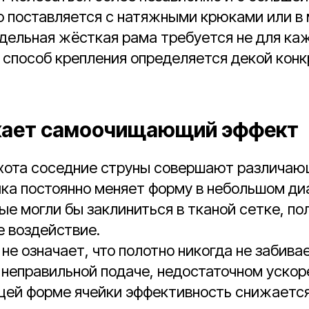
о поставляется с натяжными крюками или в
дельная жёсткая рама требуется не для ка
 способ крепления определяется декой конк
кает самоочищающий эффект
охота соседние струны совершают различа
ка постоянно меняет форму в небольшом диа
ые могли бы заклиниться в тканой сетке, п
е воздействие.
е означает, что полотно никогда не забивае
 неправильной подаче, недостаточном ускор
щей форме ячейки эффективность снижается