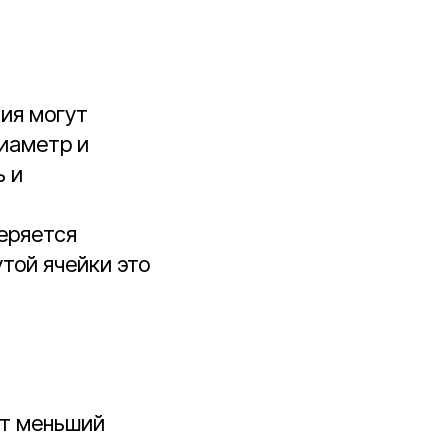
ия могут
диаметр и
ь и
меряется
той ячейки это
ет меньший