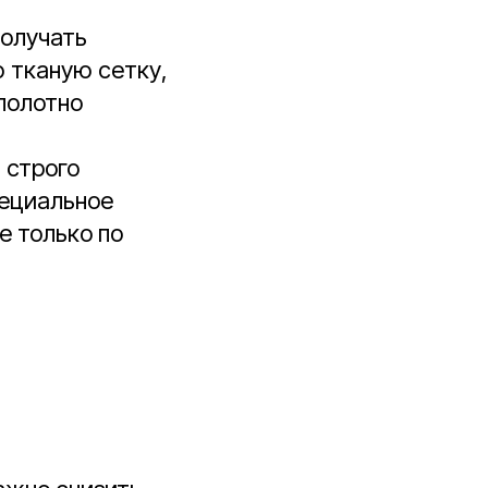
получать
 тканую сетку,
 полотно
 строго
пециальное
е только по