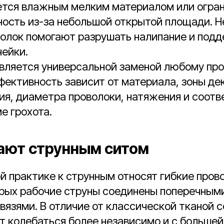
ется влажным мелким материалом или огра
ность из-за небольшой открытой площади. 
волок помогают разрушать налипание и под
чейки.
 является универсальной заменой любому п
ффективность зависит от материала, зоны дек
я, диаметра проволоки, натяжения и соотв
е грохота.
ают струнным ситом
й практике к струнным относят гибкие пров
торых рабочие струны соединены поперечным
вязями. В отличие от классической тканой с
 колебаться более независимо и с большей