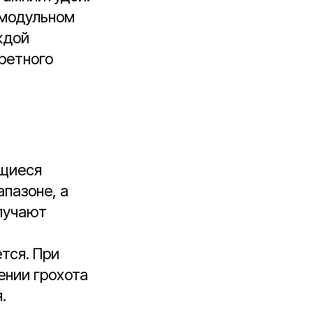
 модульном
ждой
ретного
ющиеся
пазоне, а
олучают
тся. При
ении грохота
.