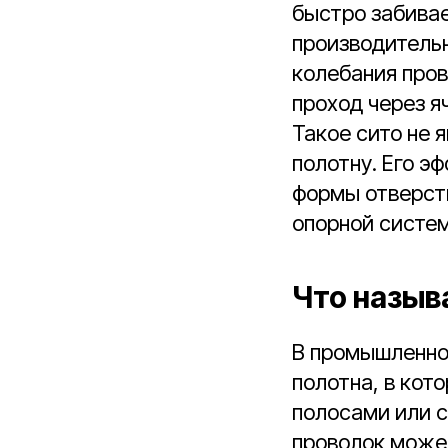
быстро забива
производитель
колебания про
проход через я
Такое сито не
полотну. Его э
формы отверсти
опорной систем
Что назыв
В промышленно
полотна, в ко
полосами или с
проволок может