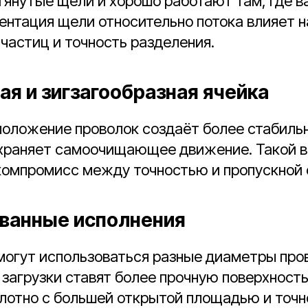
янутые щели и хорошо работают там, где в
ентация щели относительно потока влияет н
частиц и точность разделения.
я и зигзагообразная ячейка
положение проволок создаёт более стабиль
охраняет самоочищающее движение. Такой 
компромисс между точностью и пропускной 
ванные исполнения
могут использоваться разные диаметры про
е загрузки ставят более прочную поверхность
лотно с большей открытой площадью и точн