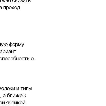
ажно снизить
а проход
ную форму
вариант
способностью.
волоки и типы
, а ближе к
ой ячейкой.