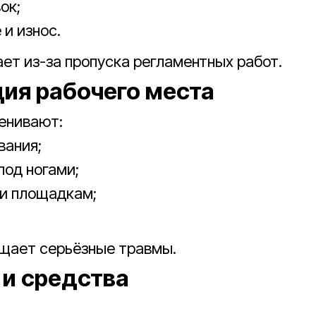
ок;
и износ.
ает из-за пропуска регламентных работ.
ция рабочего места
енивают:
вания;
под ногами;
 и площадкам;
ащает серьёзные травмы.
 и средства