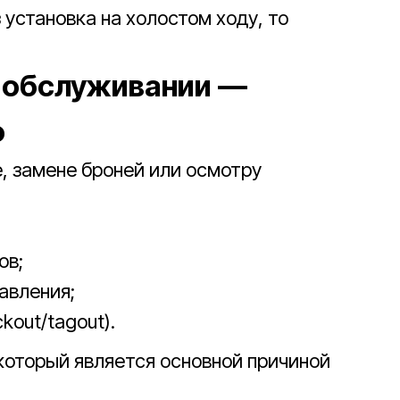
 установка на холостом ходу, то
и обслуживании —
о
, замене броней или осмотру
ов;
авления;
kout/tagout).
который является основной причиной