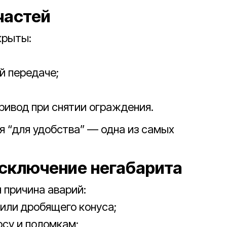
частей
крыты:
й передаче;
ивод при снятии ограждения.
 “для удобства” — одна из самых
исключение негабарита
 причина аварий:
 или дробящего конуса;
осу и поломкам;