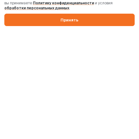
вы принимаете
Политику конфиденциальности
и условия
обработки персональных данных
.
Принять
Производим бетонные заводы и силосы. Поставляем
промышленные бетоносмесители, дробильные комплексы,
комплектующие и запчасти по России и Беларуси.
Производство
Комплектация
Поставка и запуск