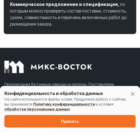
Коммерческое предложение и спецификация,
по
которым можно проверить состав поставки, стоимость,
сроки, совместимость и перечень включённых работ до
размещения заказа.
Производим бетонные заводы и силосы. Поставляем
промышленные бетоносмесители, дробильные комплексы,
Конфиденциальность и обработка данных
комплектующие и запчасти по России и Беларуси.
На сайте используются файлы cookie. Продолжая работу с сайтом,
вы принимаете
Политику конфиденциальности
и условия
обработки персональных данных
.
Производство
Комплектация
Поставка и запуск
Принять
Быстрый запрос
MAX
Написать в MAX