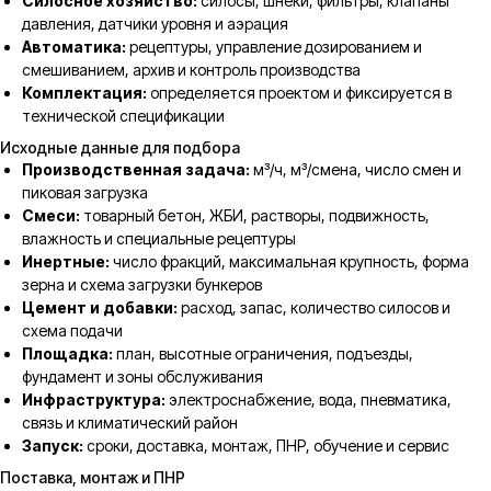
Силосное хозяйство:
силосы, шнеки, фильтры, клапаны
давления, датчики уровня и аэрация
Автоматика:
рецептуры, управление дозированием и
смешиванием, архив и контроль производства
Комплектация:
определяется проектом и фиксируется в
технической спецификации
Исходные данные для подбора
Производственная задача:
м³/ч, м³/смена, число смен и
пиковая загрузка
Смеси:
товарный бетон, ЖБИ, растворы, подвижность,
влажность и специальные рецептуры
Инертные:
число фракций, максимальная крупность, форма
зерна и схема загрузки бункеров
Цемент и добавки:
расход, запас, количество силосов и
схема подачи
Площадка:
план, высотные ограничения, подъезды,
фундамент и зоны обслуживания
Инфраструктура:
электроснабжение, вода, пневматика,
связь и климатический район
Запуск:
сроки, доставка, монтаж, ПНР, обучение и сервис
Поставка, монтаж и ПНР