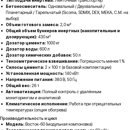
Тип подачи инертных:
Ленточный транспортер
Бетоносмеситель:
Одновальный / Двухвальный /
Планетарный / Тарельчатый (Sicoma, SDMIX, DEX, MEKA, C.M. на
выбор)
Объем готового замеса:
2,0 м³
Общий объем бункеров инертных (накопительные и
дозирующие):
430 м³
Дозатор цемента:
1000 кг
Дозатор воды:
600 л
Дозатор химических добавок:
50 л
Тензометрическое взвешивание:
Погрешность менее 1 %
Силосы цемента:
2 × 100 т (в базовой комплектации)
Установленная мощность:
140 кВт
Напряжение питания:
380 В, 50 Гц
Общий вес:
26 т
Автоматизация:
Полный контроль с удалённым
мониторингом и аналитикой
Климатическое исполнение:
Работа при отрицательных
температурах (опция обогрева)
Производительность и цикл
Модель:
Восток-60 (модульная компоновка)