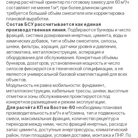
секунд расчётный ориентир по готовому замесу для 60 м³/ч
составляет не менее 1 м³; при более длинном цикле
требуется больший объём смесителя или корректировка
плановой выработки.
Состав БСУ рассчитывается как единая
производственная линия.
Подбираются бункеры и число
фракций, система дозирования инертных, цемента, воды и
химических добавок, тип и объём смесителя, силосы,
шнеки, фильтры, аэрация, датчики уровня и давления,
автоматика, металлоконструкции, аспирация и
оборудование для обслуживания. Конкретные объёмы
бункеров, дозаторов, установленная мощность и число
силосов фиксируются в технической спецификации, а не
являются универсальной базовой комплектацией для всех
объектов.
Модульность не равна мобильности: фундамент,
металлоконструкции, кабельные трассы, шнеки, высотные
отметки и зоны обслуживания проектируются под
конкретное размещение и режим эксплуатации.
Для расчёта КП на Восток-60
необходимы плановая
производительность в м³/ч и м³/смена, тип и подвижность
смеси, максимальная фракция, количество рецептур и
переходов между ними, число фракций инертных, расход и
запас цемента, доступные энергоресурсы, климатический
район, план площадки, условия доставки, монтажа и ПНР. По