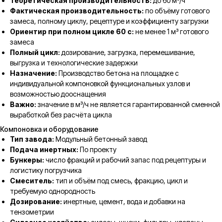
Теоретическая производительность:
до 60 м³/ч
Фактическая производительность:
по объёму готового
замеса, полному циклу, рецептуре и коэффициенту загрузки
Ориентир при полном цикле 60 с:
не менее 1 м³ готового
замеса
Полный цикл:
дозирование, загрузка, перемешивание,
выгрузка и технологические задержки
Назначение:
Производство бетона на площадке с
индивидуальной компоновкой функциональных узлов и
возможностью дооснащения
Важно:
значение в м³/ч не является гарантированной сменной
выработкой без расчёта цикла
Компоновка и оборудование
Тип завода:
Модульный бетонный завод
Подача инертных:
По проекту
Бункеры:
число фракций и рабочий запас под рецептуры и
логистику погрузчика
Смеситель:
тип и объём под смесь, фракцию, цикл и
требуемую однородность
Дозирование:
инертные, цемент, вода и добавки на
тензометрии