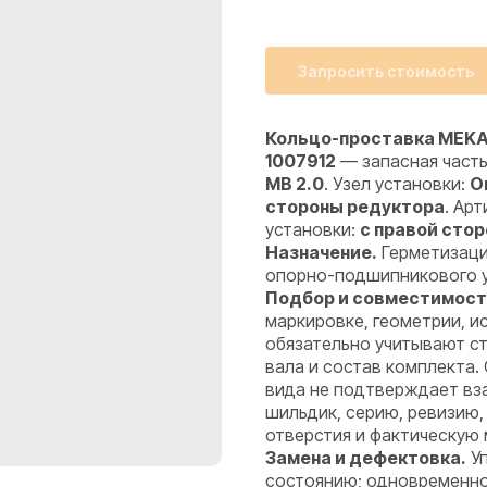
Запросить стоимость
Кольцо-проставка MEKA 
1007912
— запасная част
MB 2.0
. Узел установки:
О
стороны редуктора
. Арт
установки:
с правой сто
Назначение.
Герметизаци
опорно-подшипникового уз
Подбор и совместимост
маркировке, геометрии, 
обязательно учитывают ст
вала и состав комплекта.
вида не подтверждает вз
шильдик, серию, ревизию,
отверстия и фактическую 
Замена и дефектовка.
Уп
состоянию; одновременно 