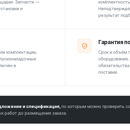
щадки. Запчасти —
комплектность
установки и
Неподтверждён
результат под
Гарантия п
или комплектации,
Срок и объём г
 пусконаладочные
оборудования,
лючён в
обязательства
поставки.
ложение и спецификация,
по которым можно проверить со
ых работ до размещения заказа.