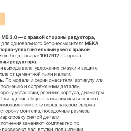
MB 2.0 — с правой стороны редуктора,
ь для одновального бетоносмесителя
MEKA
порно-уплотнительный узел с правой
икул / код товара:
1007912
. Сторона
роны редуктора
.
я выхода вала, удержание смазки и защита
ла от цементной пыли и влаги.
ь.
По модели и серии смесителя, артикулу или
исполнению и сопряжённым деталям;
орону установки, ревизию корпуса, диаметры
 Совпадение общего названия или внешнего
аимозаменяемость: перед заказом сверяют
 сторону монтажа, посадочные размеры,
маркировку снятой детали.
лотнения заменяют комплектно по
проверяют вал, втулки, подшипники,