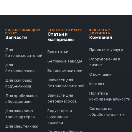
ПОДБОР ПО МОДЕЛИ
СТАТЬИ И ОТГРУЗКИ
КОНТАКТЫ И
Статьи и
И УЗЛУ
ДОКУМЕНТЫ
Запчасти
Компания
материалы
Для
Проекты и услуги
Все статьи
бетоносмесителей
Оборудование в
Бетонные заводы
Для
лизинг
Бетоносмесители
бетононасосов
О компании
Запчасти для
Для скиповых
Контакты
бетоносмесителей
подъёмников
Политика
Запчасти для
Для дробильного
конфиденциальности
бетононасосов
оборудования
Согласие на
Редукторы и
Для шнековых
обработку данных
приводная
транспортёров
техника
Для спецтехники
Силосы и обвязка