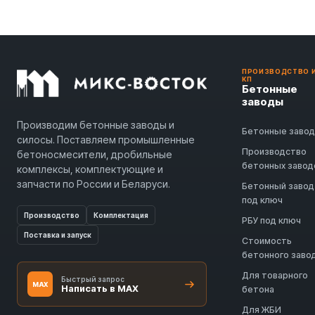
ПРОИЗВОДСТВО 
КП
Бетонные
заводы
Производим бетонные заводы и
Бетонные заво
силосы. Поставляем промышленные
Производство
бетоносмесители, дробильные
бетонных завод
комплексы, комплектующие и
запчасти по России и Беларуси.
Бетонный завод
под ключ
Производство
Комплектация
РБУ под ключ
Поставка и запуск
Стоимость
бетонного заво
Для товарного
Быстрый запрос
MAX
Написать в MAX
бетона
Для ЖБИ