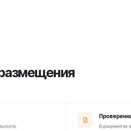
 размещения
Проверенн
льности,
В документах 