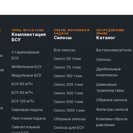
И
ТИПЫ, М³/Ч И УЗЛЫ
ОБЪЁМ, МАТЕРИАЛ И
ОБОРУДОВАНИЕ
Комплектация
ЗАДАЧА
ЛИНИИ
Силосы
Каталог
БСУ
Бетоносмесители
Все силосы
Стационарные
ды
БСУ
Силос 50 тонн
Силосы
Мобильные БСУ
Силос 75 тонн
Дробильные
ов
комплексы
Модульные БСУ
Силос 100 тонн
БСУ 60 м³/ч
Шнековые
Силос 200 тонн
транспортёры
БСУ 90 м³/ч
Силос 300 тонн
Обвязка силоса
БСУ 120 м³/ч
Силос 500 тонн
да
Фильтры силоса
Скиповая подача
Силос 1000 тонн
Ленточная подача
Клапаны сброса
Сборные силосы
давления
Смесительный
Силосы для БСУ
узел БСУ