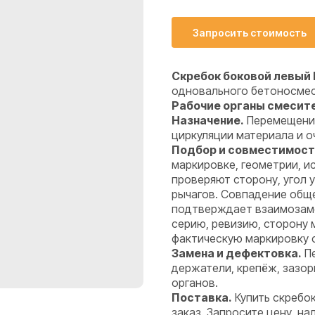
Запросить стоимость
Скребок боковой левый 
одновального бетоносме
Рабочие органы смесите
Назначение.
Перемещение
циркуляции материала и о
Подбор и совместимост
маркировке, геометрии, 
проверяют сторону, угол 
рычагов. Совпадение обще
подтверждает взаимозаме
серию, ревизию, сторону 
фактическую маркировку 
Замена и дефектовка.
Пе
держатели, крепёж, зазо
органов.
Поставка.
Купить скребо
заказ. Запросите цену, н