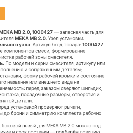
MEKA MB 2.0, 1000427
— запасная часть для
сителя
MEKA MB 2.0
. Узел установки:
льного узла
. Артикул / код товара:
1000427
.
 компонентов смеси, формирование
чистка рабочей зоны смесителя.
ь.
По модели и серии смесителя, артикулу или
исполнению и сопряжённым деталям;
установки, форму рабочей кромки и состояние
го названия или внешнего вида не
няемость: перед заказом сверяют шильдик,
монтажа, посадочные размеры, отверстия и
снятой детали.
ред установкой проверяют рычаги,
ры до брони и симметрию комплекта рабочих
к боковой левый для MEKA MB 2.0 можно под
аличие и срок поставки — подберём позицию