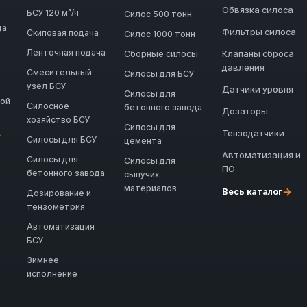
Обвязка силоса
БСУ 120 м³/ч
Силос 500 тонн
да
Фильтры силоса
Скиповая подача
Силос 1000 тонн
Ленточная подача
Клапаны сброса
Сборные силосы
давления
Смесительный
Силосы для БСУ
узел БСУ
Датчики уровня
Силосы для
ной
Силосное
бетонного завода
Дозаторы
хозяйство БСУ
Силосы для
Тензодатчики
→
Силосы для БСУ
цемента
Автоматизация и
Силосы для
Силосы для
ПО
бетонного завода
сыпучих
материалов
→
Весь каталог
Дозирование и
тензометрия
Автоматизация
БСУ
Зимнее
исполнение