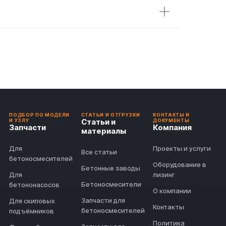
ПОДБОР ПО МОДЕЛИ
СТАТЬИ И ОТГРУЗКИ
КОНТАКТЫ И
Статьи и
И УЗЛУ
ДОКУМЕНТЫ
Запчасти
Компания
материалы
Для
Проекты и услуги
Все статьи
бетоносмесителей
Оборудование в
Бетонные заводы
Для
лизинг
Бетоносмесители
бетононасосов
О компании
Запчасти для
Для скиповых
Контакты
бетоносмесителей
подъёмников
Политика