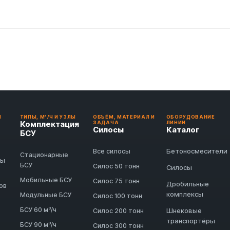
И
ТИПЫ, М³/Ч И УЗЛЫ
ОБЪЁМ, МАТЕРИАЛ И
ОБОРУДОВАНИЕ
Комплектация
ЗАДАЧА
ЛИНИИ
Силосы
Каталог
БСУ
Бетоносмесители
Все силосы
Стационарные
ды
БСУ
Силос 50 тонн
Силосы
Мобильные БСУ
Силос 75 тонн
Дробильные
ов
комплексы
Модульные БСУ
Силос 100 тонн
БСУ 60 м³/ч
Шнековые
Силос 200 тонн
транспортёры
БСУ 90 м³/ч
Силос 300 тонн