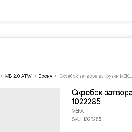
MB 2.0 ATW
Броня
Скребок затвора выгрузки MEKA MB 2.0 ATW, 10
Скребок затвор
1022285
MEKA
SKU:
1022285