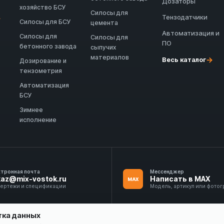
Дозаторы
хозяйство БСУ
Силосы для
Тензодатчики
→
Силосы для БСУ
цемента
Автоматизация и
Силосы для
Силосы для
ПО
бетонного завода
сыпучих
материалов
→
Весь каталог
Дозирование и
тензометрия
Автоматизация
БСУ
Зимнее
исполнение
ктронная почта
Мессенджер
kaz@mix-vostok.ru
Написать в MAX
MAX
чертежи и спецификации
Модель, артикул или фото
тка данных