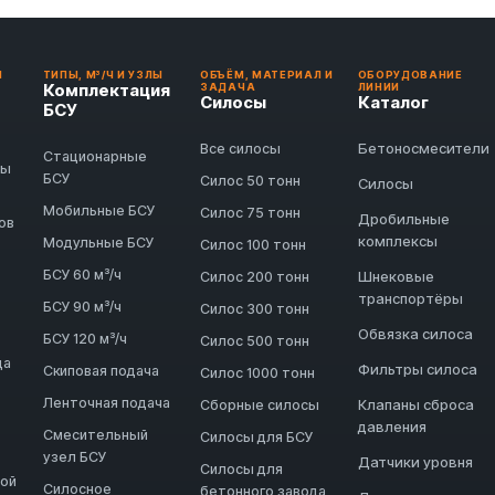
И
ТИПЫ, М³/Ч И УЗЛЫ
ОБЪЁМ, МАТЕРИАЛ И
ОБОРУДОВАНИЕ
Комплектация
ЗАДАЧА
ЛИНИИ
Силосы
Каталог
БСУ
Бетоносмесители
Все силосы
Стационарные
ды
БСУ
Силос 50 тонн
Силосы
Мобильные БСУ
Силос 75 тонн
Дробильные
ов
комплексы
Модульные БСУ
Силос 100 тонн
БСУ 60 м³/ч
Шнековые
Силос 200 тонн
транспортёры
БСУ 90 м³/ч
Силос 300 тонн
Обвязка силоса
БСУ 120 м³/ч
Силос 500 тонн
да
Фильтры силоса
Скиповая подача
Силос 1000 тонн
Ленточная подача
Клапаны сброса
Сборные силосы
давления
Смесительный
Силосы для БСУ
узел БСУ
Датчики уровня
Силосы для
ной
Силосное
бетонного завода