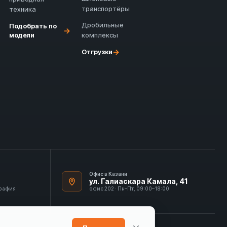
транспортёры
техника
Дробильные
Подобрать по
→
модели
комплексы
→
Отгрузки
Офис в Казани
ул. Галиаскара Камала, 41
графия
офис 202 · Пн–Пт, 09:00–18:00