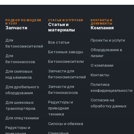
ПОДБОР ПО МОДЕЛИ
СТАТЬИ И ОТГРУЗКИ
КОНТАКТЫ И
Статьи и
И УЗЛУ
ДОКУМЕНТЫ
Запчасти
Компания
материалы
Для
Проекты и услуги
Все статьи
бетоносмесителей
Оборудование в
Бетонные заводы
Для
лизинг
Бетоносмесители
бетононасосов
О компании
Запчасти для
Для скиповых
Контакты
бетоносмесителей
подъёмников
Политика
Запчасти для
Для дробильного
конфиденциальности
бетононасосов
оборудования
Согласие на
Редукторы и
Для шнековых
обработку данных
приводная
транспортёров
техника
Для спецтехники
Силосы и обвязка
Редукторы и
Шнековые
приводная