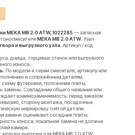
ки MEKA MB 2.0 ATW, 1022285
— запасная
бетоносмесителя
MEKA MB 2.0 ATW
. Узел
твора и выгрузного узла
. Артикул / код
са, днища, торцевых стенок или выгрузного
вного износа.
ь.
По модели и серии смесителя, артикулу или
исполнению и сопряжённым деталям;
 схему футеровки, положение плиты,
ь замены. Совпадение общего названия или
рждает взаимозаменяемость: перед заказом
 ревизию, сторону монтажа, посадочные
тическую маркировку снятой детали.
и замене оценивают соседние плиты,
рность износа; локальная замена не должна
очей камере.
 затвора выгрузки для MEKA MB 2.0 ATW