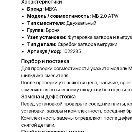
Характеристики
Бренд:
MEKA
Модель / совместимость:
MB 2.0 ATW
Тип смесителя:
Двухвальный
Группа:
Броня
Узел установки:
Футеровка затвора и выгруз
Тип детали:
Скребок затвора выгрузки
Артикул / код:
1022285
Подбор и поставка
Для проверки совместимости укажите модель MEK
шильдика смесителя.
После проверки уточняются цена, наличие, сро
заменяются по внешнему сходству без подтвер
Замена и дефектовка
Перед установкой проверьте соседние плиты, к
установки, зазоры и комплектность соседних бр
Комплектность замены определяют после дефект
снятой детали.
Подбор и совместимость