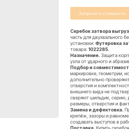
Запросить стоимость
Скребок затвора выгруз
часть для двухвального 
установки:
Футеровка за
товара:
1022285
.
Назначение.
Защита корпу
узла от ударного и абрази
Подбор и совместимост
маркировке, геометрии, 
дополнительно проверяют
отверстия и комплектност
внешнего вида не подтве
сверяют шильдик, серию,
размеры, отверстия и фак
Замена и дефектовка.
Пр
крепёж, зазоры и равноме
создавать выступов в раб
Поставка.
Купить скребок