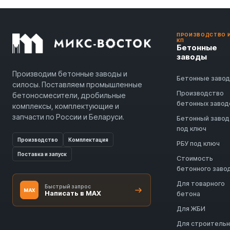
ПРОИЗВОДСТВО 
КП
Бетонные
заводы
Производим бетонные заводы и
Бетонные заво
силосы. Поставляем промышленные
Производство
бетоносмесители, дробильные
бетонных завод
комплексы, комплектующие и
запчасти по России и Беларуси.
Бетонный завод
под ключ
Производство
Комплектация
РБУ под ключ
Поставка и запуск
Стоимость
бетонного заво
Для товарного
Быстрый запрос
MAX
Написать в MAX
бетона
Для ЖБИ
Для строитель