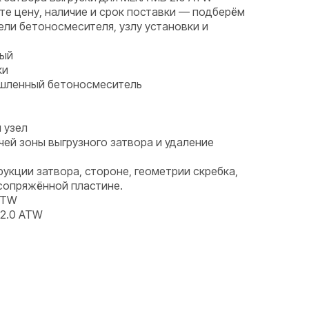
те цену, наличие и срок поставки — подберём
ели бетоносмесителя, узлу установки и
ный
ки
ышленный бетоносмеситель
 узел
чей зоны выгрузного затвора и удаление
рукции затвора, стороне, геометрии скребка,
сопряжённой пластине.
ATW
2.0 ATW