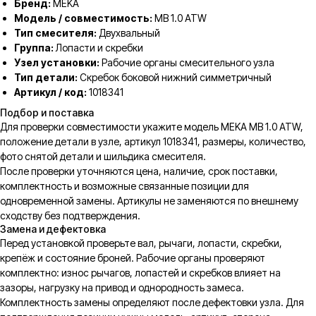
Бренд:
MEKA
Модель / совместимость:
MB 1.0 ATW
Тип смесителя:
Двухвальный
Группа:
Лопасти и скребки
Узел установки:
Рабочие органы смесительного узла
Тип детали:
Скребок боковой нижний симметричный
Артикул / код:
1018341
Подбор и поставка
Для проверки совместимости укажите модель MEKA MB 1.0 ATW,
положение детали в узле, артикул 1018341, размеры, количество,
фото снятой детали и шильдика смесителя.
После проверки уточняются цена, наличие, срок поставки,
комплектность и возможные связанные позиции для
одновременной замены. Артикулы не заменяются по внешнему
сходству без подтверждения.
Замена и дефектовка
Перед установкой проверьте вал, рычаги, лопасти, скребки,
крепёж и состояние броней. Рабочие органы проверяют
комплектно: износ рычагов, лопастей и скребков влияет на
зазоры, нагрузку на привод и однородность замеса.
Комплектность замены определяют после дефектовки узла. Для