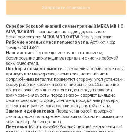
Запросить стоимость
Скребок боковой нижний симметричный MEKA MB 1.0
ATW, 1018341
— запасная часть для двухвального
бетоносмесителя
MEKA MB 1.0 ATW
. Узел установки:
Рабочие органы смесительного узла
. Артикул / код
товара:
1018341
.
Назначение.
Перемещение компонентов смеси,
формирование циркуляции материала и очистка рабочей
зоны смесителя.
Подбор и совместимость.
По модели и серии смесителя,
артикулу или маркировке, геометрии, исполнению и
сопряжённым деталям; проверяют сторону, угол установки,
форму рабочей кромки и состояние рычагов. Совпадение
общего названия или внешнего вида не подтверждает
взаимозаменяемость: перед заказом сверяют шильдик,
серию, ревизию, сторону монтажа, посадочные размеры,
отверстия и фактическую маркировку снятой детали.
Замена и дефектовка.
Перед установкой проверяют
рычаги, держатели, крепёж, зазоры до брони и симметрию
комплекта рабочих органов.
Поставка.
Купить скребок боковой нижний симметричный