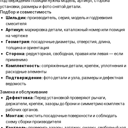
подтверждения позиции нужны модель, артикул, сторона
установки, размеры и фото снятой детали.
Подбор и совместимость
Шильдик:
производитель, серия, модель и год/ревизия
смесителя
Артикул:
маркировка детали, каталожный номер или позиция
на чертеже
Геометрия:
посадочные диаметры, отверстия, длина,
толщина и ориентация
Сторона:
редукторная, свободная, правая или левая — если
применимо
Комплектность:
сопряжённые детали, крепёж, уплотнения и
расходные элементы
Подтверждение:
фото детали и узла, размеры и дефектная
ведомость
Замена и обслуживание
Дефектовка:
Перед установкой проверяют рычаги,
держатели, крепёж, зазоры до брони и симметрию комплекта
рабочих органов.
Монтаж:
очистить посадочные поверхности и соблюдать
схему сборки производителя
Контроль:
проверить зазоры, затяжку, смазку, свободный ход