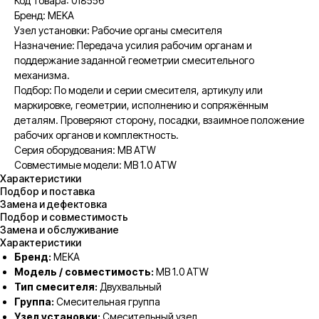
Код товара: 018556
Бренд: MEKA
Узел установки: Рабочие органы смесителя
Назначение: Передача усилия рабочим органам и
поддержание заданной геометрии смесительного
механизма.
Подбор: По модели и серии смесителя, артикулу или
маркировке, геометрии, исполнению и сопряжённым
деталям. Проверяют сторону, посадки, взаимное положение
рабочих органов и комплектность.
Серия оборудования: MB ATW
Совместимые модели: MB 1.0 ATW
Характеристики
Подбор и поставка
Замена и дефектовка
Подбор и совместимость
Замена и обслуживание
Характеристики
Бренд:
MEKA
Модель / совместимость:
MB 1.0 ATW
Тип смесителя:
Двухвальный
Группа:
Смесительная группа
Узел установки:
Смесительный узел