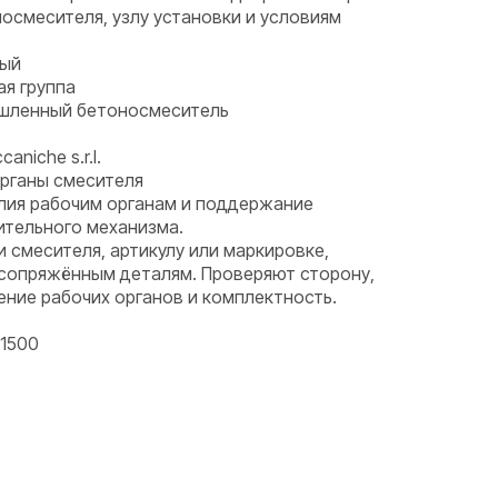
носмесителя, узлу установки и условиям
ный
ая группа
ышленный бетоносмеситель
aniche s.r.l.
органы смесителя
илия рабочим органам и поддержание
ительного механизма.
и смесителя, артикулу или маркировке,
 сопряжённым деталям. Проверяют сторону,
ние рабочих органов и комплектность.
1500