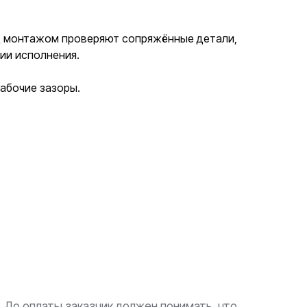
ед монтажом проверяют сопряжённые детали,
ии исполнения.
абочие зазоры.
До оплаты заказчик должен понимать, что