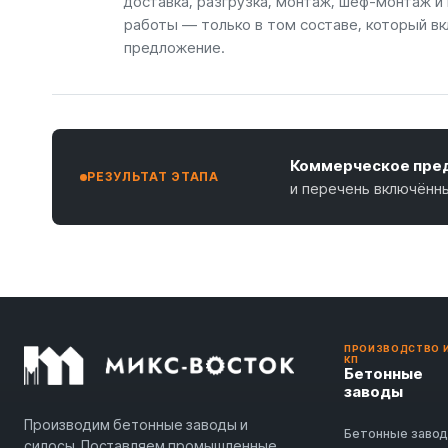
доставка, разгрузка, монтаж, шеф-монтаж и
работы — только в том составе, который вк
предложение.
Коммерческое пред
РЕЗУЛЬТАТ ЭТАПА
и перечень включённ
ПРОИЗВОДСТВО 
КП
Бетонные
заводы
Производим бетонные заводы и
Бетонные заво
силосы. Поставляем промышленные