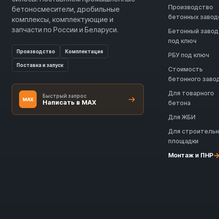
Производство
бетоносмесители, дробильные
бетонных завод
комплексы, комплектующие и
запчасти по России и Беларуси.
Бетонный завод
под ключ
Производство
Комплектация
РБУ под ключ
Поставка и запуск
Стоимость
бетонного заво
Для товарного
Быстрый запрос
MAX
Написать в MAX
бетона
Для ЖБИ
Для строитель
площадки
Монтаж и ПНР