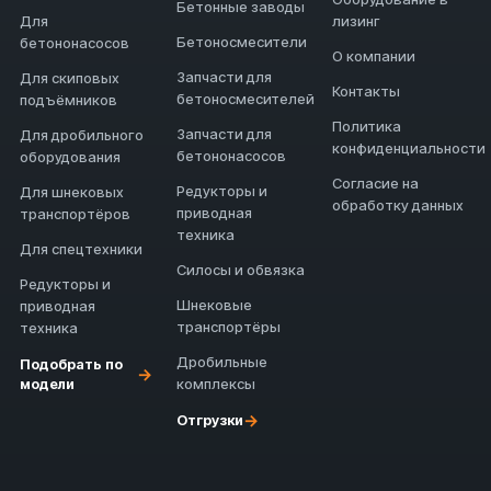
Бетонные заводы
Для
лизинг
Бетоносмесители
бетононасосов
О компании
Запчасти для
Для скиповых
Контакты
бетоносмесителей
подъёмников
Политика
Запчасти для
Для дробильного
конфиденциальности
бетононасосов
оборудования
Согласие на
Редукторы и
Для шнековых
обработку данных
приводная
транспортёров
техника
Для спецтехники
Силосы и обвязка
Редукторы и
Шнековые
приводная
транспортёры
техника
Дробильные
Подобрать по
→
модели
комплексы
→
Отгрузки