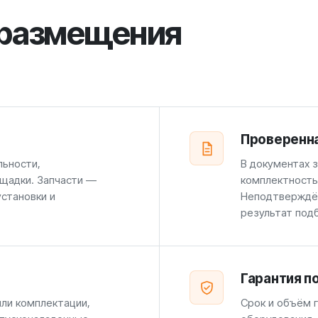
 размещения
Проверенн
льности,
В документах 
щадки. Запчасти —
комплектность
установки и
Неподтверждён
результат под
Гарантия п
или комплектации,
Срок и объём г