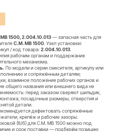
 MB 1500, 2.004.10.013
— запасная часть для
сителя
C.M. MB 1500
. Узел установки:
тикул / код товара:
2.004.10.013
.
илия рабочим органам и поддержание
ительного механизма.
ь.
По модели и серии смесителя, артикулу или
исполнению и сопряжённым деталям;
ки, взаимное положение рабочих органов и
е общего названия или внешнего вида не
няемость: перед заказом сверяют шильдик,
монтажа, посадочные размеры, отверстия и
снятой детали.
комендуется дефектовать сопряжённые
ржатели, крепёж и рабочие зазоры.
оковой (8/6) для C.M. MB 1500 можно под
аличие и срок поставки — подберём позицию