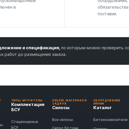
 пусконаладочные
оборудования,
лючён в
обязательства
поставки.
ложение и спецификация,
по которым можно проверить со
ых работ до размещения заказа.
И
ТИПЫ, М³/Ч И УЗЛЫ
ОБЪЁМ, МАТЕРИАЛ И
ОБОРУДОВАНИЕ
Комплектация
ЗАДАЧА
ЛИНИИ
Силосы
Каталог
БСУ
Бетоносмесители
Все силосы
Стационарные
ды
БСУ
Силос 50 тонн
Силосы