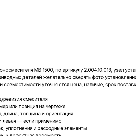
носмесителя MB 1500, по артикулу 2.004.10.013, узел уст
 приводных деталей желательно сверять фото установлен
и совместимости уточняются цена, наличие, срок постав
д/ревизия смесителя
мер или позиция на чертеже
, длина, толщина и ориентация
и левая — если применимо
ж, уплотнения и расходные элементы
ры и дефектная ведомость