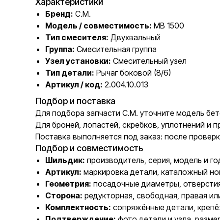
Характеристики
Бренд:
C.M.
Модель / совместимость:
MB 1500
Тип смесителя:
Двухвальный
Группа:
Смесительная группа
Узел установки:
Смесительный узел
Тип детали:
Рычаг боковой (8/6)
Артикул / код:
2.004.10.013
Подбор и поставка
Для подбора запчасти C.M. уточните модель бето
Для броней, лопастей, скребков, уплотнений и
Поставка выполняется под заказ: после проверк
Подбор и совместимость
Шильдик:
производитель, серия, модель и го
Артикул:
маркировка детали, каталожный но
Геометрия:
посадочные диаметры, отверстия
Сторона:
редукторная, свободная, правая ил
Комплектность:
сопряжённые детали, крепё
Подтверждение:
фото детали и узла, разме