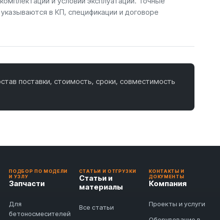
 комплектации и условий эксплуатации. Точные
 указываются в КП, спецификации и договоре
став поставки, стоимость, сроки, совместимость
ПОДБОР ПО МОДЕЛИ
СТАТЬИ И ОТГРУЗКИ
КОНТАКТЫ И
Статьи и
И УЗЛУ
ДОКУМЕНТЫ
Запчасти
Компания
материалы
Для
Проекты и услуги
Все статьи
бетоносмесителей
Оборудование в