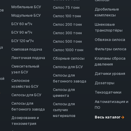
Мобильные БСУ
Силос 75 тонн
Дробильные
ов
комплексы
Модульные БСУ
Силос 100 тонн
БСУ 60 м³/ч
Шнековые
Силос 200 тонн
транспортёры
БСУ 90 м³/ч
Силос 300 тонн
Обвязка силоса
БСУ 120 м³/ч
Силос 500 тонн
да
Фильтры силоса
Скиповая подача
Силос 1000 тонн
Ленточная подача
Клапаны сброса
Сборные силосы
давления
Смесительный
Силосы для БСУ
узел БСУ
Датчики уровня
Силосы для
ной
Силосное
бетонного завода
Дозаторы
хозяйство БСУ
Силосы для
Тензодатчики
→
Силосы для БСУ
цемента
Автоматизация и
Силосы для
Силосы для
ПО
бетонного завода
сыпучих
материалов
→
Весь каталог
Дозирование и
тензометрия