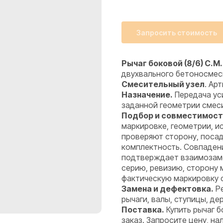
Запросить стоимость
Рычаг боковой (8/6) C.M.
двухвального бетоносме
Смесительный узел
. Ар
Назначение.
Передача ус
заданной геометрии смес
Подбор и совместимост
маркировке, геометрии, 
проверяют сторону, посад
комплектность. Совпадени
подтверждает взаимозаме
серию, ревизию, сторону 
фактическую маркировку 
Замена и дефектовка.
Ре
рычаги, валы, ступицы, де
Поставка.
Купить рычаг б
заказ. Запросите цену, н