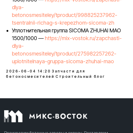
dlya-
betonosmesiteley/tproduct/998825237962-
tsentralnii-richag-s-krepezhom-sicoma-zh
Уплотнительная группа SICOMA ZHUHAI MAO
1500/1000 —
https://mix-vostok.ru/zapchasti-
dlya-
betonosmesiteley/tproduct/275982257262-
uplotnitelnaya-gruppa-sicoma-zhuhai-mao
2026-06-04 14:20
Запчасти для
бетоносмесителей
Строительный блог
Производим бетонные заводы и силосы. Поставляем