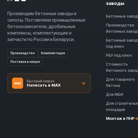
заводы
Производим бетонные заводы и
Бетонные заво
силосы. Поставляем промышленные
Производство
бетоносмесители, дробильные
бетонных завод
комплексы, комплектующие и
запчасти по России и Беларуси.
Бетонный завод
под ключ
Производство
Комплектация
РБУ под ключ
Поставка и запуск
Стоимость
бетонного заво
Для товарного
Быстрый запрос
MAX
Написать в MAX
бетона
Для ЖБИ
Для строитель
площадки
Монтаж и ПНР