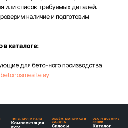
ия или список требуемых деталей.
роверим наличие и подготовим
 в каталоге:
тующие для бетонного производства
a-betonosmesiteley
И
ТИПЫ, М³/Ч И УЗЛЫ
ОБЪЁМ, МАТЕРИАЛ И
ОБОРУДОВАНИЕ
Комплектация
ЗАДАЧА
ЛИНИИ
Силосы
Каталог
БСУ