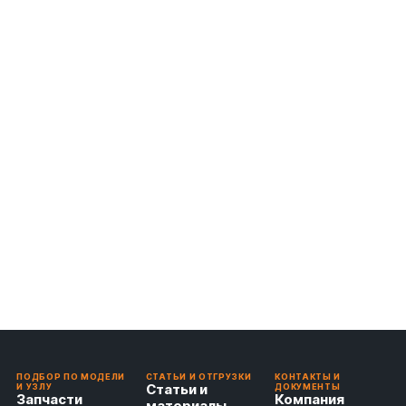
ПОДБОР ПО МОДЕЛИ
СТАТЬИ И ОТГРУЗКИ
КОНТАКТЫ И
Статьи и
И УЗЛУ
ДОКУМЕНТЫ
Запчасти
Компания
материалы