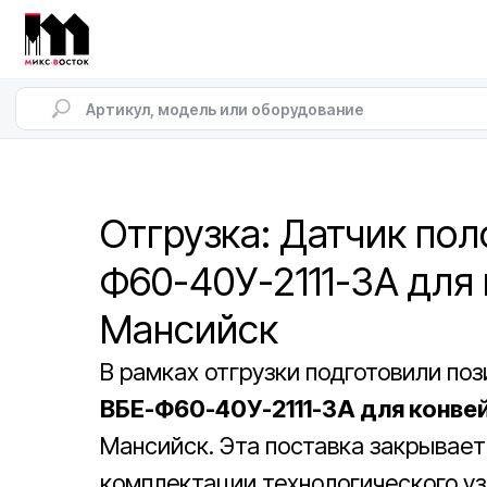
Отгрузка: Датчик по
Ф60-40У-2111-ЗА для 
Мансийск
В рамках отгрузки подготовили по
ВБЕ-Ф60-40У-2111-ЗА для конве
Мансийск. Эта поставка закрывает
комплектации технологического уз