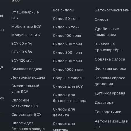
Бетоносмесители
Все силосы
Стационарные
ды
БСУ
Силос 50 тонн
Силосы
Мобильные БСУ
Силос 75 тонн
Дробильные
ов
комплексы
Модульные БСУ
Силос 100 тонн
БСУ 60 м³/ч
Шнековые
Силос 200 тонн
транспортёры
БСУ 90 м³/ч
Силос 300 тонн
Обвязка силоса
БСУ 120 м³/ч
Силос 500 тонн
да
Фильтры силоса
Скиповая подача
Силос 1000 тонн
Ленточная подача
Клапаны сброса
Сборные силосы
давления
Смесительный
Силосы для БСУ
узел БСУ
Датчики уровня
Силосы для
ной
Силосное
бетонного завода
Дозаторы
хозяйство БСУ
Силосы для
Тензодатчики
→
Силосы для БСУ
цемента
Автоматизация и
Силосы для
Силосы для
ПО
бетонного завода
сыпучих