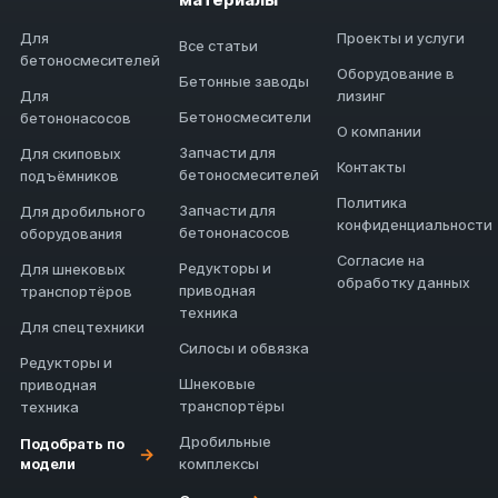
Для
Проекты и услуги
Все статьи
бетоносмесителей
Оборудование в
Бетонные заводы
Для
лизинг
Бетоносмесители
бетононасосов
О компании
Запчасти для
Для скиповых
Контакты
бетоносмесителей
подъёмников
Политика
Запчасти для
Для дробильного
конфиденциальности
бетононасосов
оборудования
Согласие на
Редукторы и
Для шнековых
обработку данных
приводная
транспортёров
техника
Для спецтехники
Силосы и обвязка
Редукторы и
Шнековые
приводная
транспортёры
техника
Дробильные
Подобрать по
→
модели
комплексы