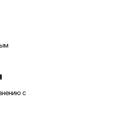
вым
я
внению с