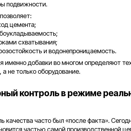
ры подвижности.
позволяет:
од цемента;
обоукладываемость;
оками схватывания;
розостойкость и водонепроницаемость.
ня именно добавки во многом определяют те
, а не только оборудование.
ный контроль в режиме реаль
ь качества часто был «после факта». Сегодн
новится частью самой производственной це