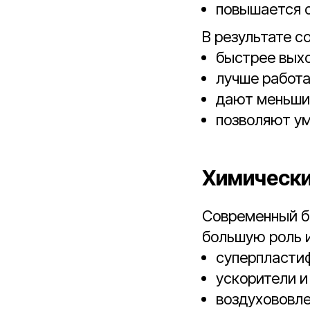
повышается с
В результате с
быстрее выхо
лучше работа
дают меньший
позволяют ум
Химически
Современный бе
большую роль 
суперпласти
ускорители и
воздухововл