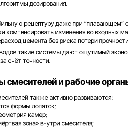
лгоритмы дозирования.
бильную рецептуру даже при “плавающем” с
и компенсировать изменения во входных ма
расход цемента без риска потери прочности
аводов такие системы дают ощутимый экон
за счёт точности.
ы смесителей и рабочие орган
месителей также активно развиваются:
тся формы лопаток;
еометрия камер;
ёртвая зона» внутри смесителя;