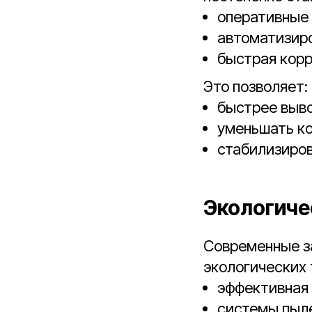
оперативные 
автоматизиро
быстрая корр
Это позволяет:
быстрее выво
уменьшать ко
стабилизиров
Экологиче
Современные з
экологических 
эффективная 
системы пыле