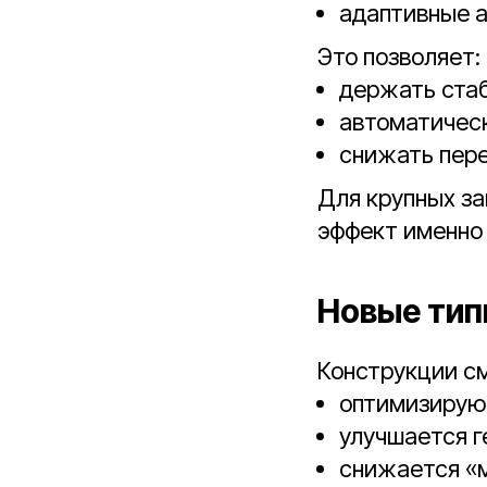
адаптивные а
Это позволяет:
держать ста
автоматическ
снижать пере
Для крупных з
эффект именно 
Новые тип
Конструкции с
оптимизирую
улучшается г
снижается «м