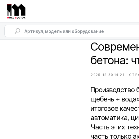
Современ
бетона: ч
2025-12-30 14:21
СТР
Производство б
щебень + вода»
итоговое качес
автоматика, ц
Часть этих тех
часть только а