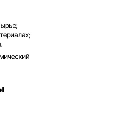
ырье;
териалах;
.
омический
ы