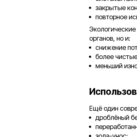
закрытые ко
повторное ис
Экологические 
органов, но и:
снижение пот
более чистые
меньший изно
Использов
Ещё один совре
дроблёный бе
переработанн
зола-унос;