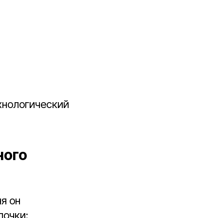
хнологический
ного
я он
почки: