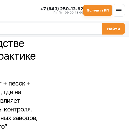
+7 (843) 250-13-92
Получить КП
Пн–Пт · 09:00–18:00
Найти
дстве
практике
 + песок +
 где на
 влияет
 контроля.
ных заводов,
го”