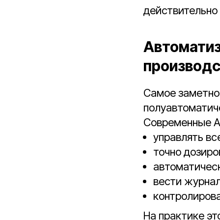
действительно 
Автоматиз
производ
Самое заметное
полуавтоматич
Современные А
управлять вс
точно дозиро
автоматическ
вести журнал
контролирова
На практике эт