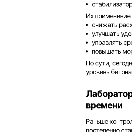
стабилизато
Их применение 
снижать расх
улучшать уд
управлять ср
повышать мо
По сути, сегод
уровень бетона
Лаборатор
времени
Раньше контрол
постепенно ста