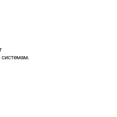
т
 системам.