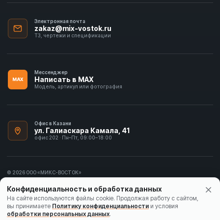
Электронная почта
zakaz@mix-vostok.ru
ТЗ, чертежи и спецификации
Мессенджер
Написать в MAX
MAX
Модель, артикул или фотография
Офис в Казани
ул. Галиаскара Камала, 41
офис 202 · Пн–Пт, 09:00–18:00
© 2026 ООО «МИКС-ВОСТОК»
ИНН 1655413297
Конфиденциальность и обработка данных
Политика конфиденциальности
На сайте используются файлы cookie. Продолжая работу с сайтом,
вы принимаете
Политику конфиденциальности
и условия
Согласие на обработку данных
обработки персональных данных
.