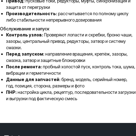
Привод:
пусковые токи, редукторы, муфты, синхронизация и
защита от перегрузки
Производительность:
рассчитывается по полному циклу
либо стабильности непрерывного дозирования
Обслуживание и запуск
Контроль узлов:
Проверяют лопасти и скребки, броню чаши,
зазоры, центральный привод, редукторы, затвор и систему
смазки.
Перед запуском:
направление вращения, крепёж, зазоры,
смазка, затвор и защитные блокировки
После ремонта:
пробный холостой пуск, контроль тока, шума,
вибрации и герметичности
Данные для запчастей:
бренд, модель, серийный номер,
год, позиция, сторона, размеры и фото
ПНР:
настройка цикла, рецептур, последовательности загрузки
и выгрузки под фактическую смесь