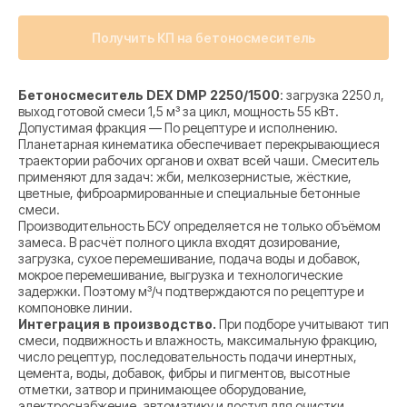
Получить КП на бетоносмеситель
Бетоносмеситель DEX DMP 2250/1500
: загрузка 2250 л,
выход готовой смеси 1,5 м³ за цикл, мощность 55 кВт.
Допустимая фракция — По рецептуре и исполнению.
Планетарная кинематика обеспечивает перекрывающиеся
траектории рабочих органов и охват всей чаши. Смеситель
применяют для задач: жби, мелкозернистые, жёсткие,
цветные, фиброармированные и специальные бетонные
смеси.
Производительность БСУ определяется не только объёмом
замеса. В расчёт полного цикла входят дозирование,
загрузка, сухое перемешивание, подача воды и добавок,
мокрое перемешивание, выгрузка и технологические
задержки. Поэтому м³/ч подтверждаются по рецептуре и
компоновке линии.
Интеграция в производство.
При подборе учитывают тип
смеси, подвижность и влажность, максимальную фракцию,
число рецептур, последовательность подачи инертных,
цемента, воды, добавок, фибры и пигментов, высотные
отметки, затвор и принимающее оборудование,
электроснабжение, автоматику и доступ для очистки.