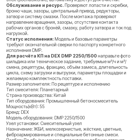
Обслуживание и ресурс.
Проверяют лопасти и скребки,
броню чаши, зазоры, центральный привод, редукторы,
затвор и систему смазки. После монтажа проверяют
направление вращения, зазоры, отсутствие контакта
рабочих органов с бронёй, смазку, работу затвора и ток под
нагрузкой.
Статус исполнения:
Модель и базовые параметры
требуют окончательной сверки по паспорту конкретного
исполнения DMP.
Для расчёта КП на DEX DMP 2250/1500
направьте фото
шильдика или техническое задание, требуемые м³/ч и м³/
смена, рецептуры, фракцию, объём замеса, длительность
цикла, схему загрузки и выгрузки, параметры площадки и
желаемую комплектность поставки.
Размер заполнителя: По рецептуре и исполнению
Тип смесителя: Планетарный
Страна производства: Китай
Тип оборудования: Промышленный бетоносмеситель
Мощность(кВт): 55
Бренд: DEX
Модель оборудования: DMP 2250/1500
Узел установки: Смесительный узел
Назначение: ЖБИ, мелкозернистые, жёсткие, цветные,
фиброармированные и специальные бетонные смеси.