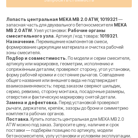
Лопасть центральная MEKA MB 2.0 ATW, 1019321
—
запасная часть для двухвального бетоносмесителя
MEKA
MB 2.0 ATW
. Узел установки:
Рабочие органы
смесительного узла
. Артикул / код товара:
1019321
.
Назначение.
Перемещение компонентов смеси,
формирование циркуляции материала и очистка рабочей
зоны смесителя.
Подбор и совместимость.
По модели и серии смесителя,
артикулу или маркировке, геометрии, исполнению и
сопряжённым деталям; проверяют сторону, угол установки,
форму рабочей кромки и состояние рычагов. Совпадение
общего названия или внешнего вида не подтверждает
взаимозаменяемость: перед заказом сверяют шильдик,
серию, ревизию, сторону монтажа, посадочные размеры,
отверстия и фактическую маркировку снятой детали.
Замена и дефектовка.
Перед установкой проверяют
рычаги, держатели, крепёж, зазоры до брони и симметрию
комплекта рабочих органов.
Поставка.
Купить лопасть центральная для MEKA MB 2.0
ATW можно под заказ. Запросите цену, наличие и срок
поставки — подберём позицию по артикулу, модели
бетоносмесителя, узлу установки и условиям эксплуатации.