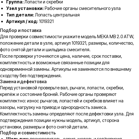
Группа:
Лопасти и скребки
Узел установки:
Рабочие органы смесительного узла
Тип детали:
Лопасть центральная
Артикул / код:
1019321
Подбор и поставка
Для проверки совместимости укажите модель MEKA MB 2.0 ATW,
положение детали в узле, артикул 1019321, размеры, количество,
фото снятой детали и шильдика смесителя.
После проверки уточняются цена, наличие, срок поставки,
комплектность и возможные связанные позиции для
одновременной замены. Артикулы не заменяются по внешнему
сходству без подтверждения.
Замена и дефектовка
Перед установкой проверьте вал, рычаги, лопасти, скребки,
крепёж и состояние броней. Рабочие органы проверяют
комплектно: износ рычагов, лопастей и скребков влияет на
зазоры, нагрузку на привод и однородность замеса.
Комплектность замены определяют после дефектовки узла. Для
подтверждения позиции нужны модель, артикул, сторона
установки, размеры и фото снятой детали.
Подбор и совместимость
Шильдик:
производитель, серия, модель и год/ревизия