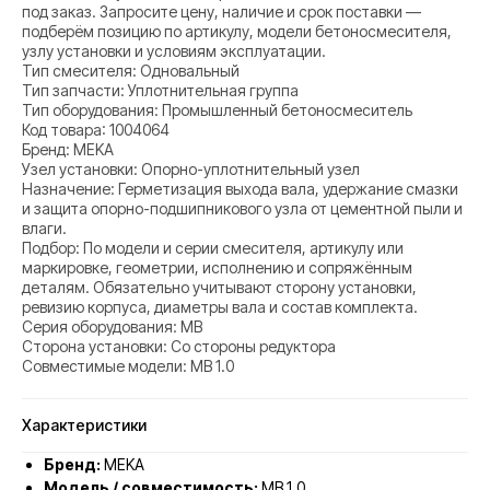
под заказ. Запросите цену, наличие и срок поставки —
подберём позицию по артикулу, модели бетоносмесителя,
узлу установки и условиям эксплуатации.
Тип смесителя: Одновальный
Тип запчасти: Уплотнительная группа
Тип оборудования: Промышленный бетоносмеситель
Код товара: 1004064
Бренд: MEKA
Узел установки: Опорно-уплотнительный узел
Назначение: Герметизация выхода вала, удержание смазки
и защита опорно-подшипникового узла от цементной пыли и
влаги.
Подбор: По модели и серии смесителя, артикулу или
маркировке, геометрии, исполнению и сопряжённым
деталям. Обязательно учитывают сторону установки,
ревизию корпуса, диаметры вала и состав комплекта.
Серия оборудования: MB
Сторона установки: Со стороны редуктора
Совместимые модели: MB 1.0
Характеристики
Бренд:
MEKA
Модель / совместимость:
MB 1.0