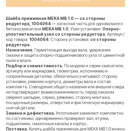
Шайба прижимная MEKA MB 1.0 — со стороны
редуктора, 1004064
— запасная часть для одновального
бетоносмесителя
MEKA MB 1.0
. Узел установки:
Опорно-
уплотнительный узел со стороны редуктора
. Артикул /
код товара:
1004064
. Сторона установки:
со стороны
редуктора
.
Назначение.
Герметизация выхода вала, удержание
смазки и защита опорно-подшипникового узла от цементной
пыли и влаги.
Подбор и совместимость.
По модели и серии смесителя,
артикулу или маркировке, геометрии, исполнению и
сопряжённым деталям; обязательно учитывают сторону
установки, ревизию корпуса, диаметры вала и состав
комплекта. Совпадение общего названия или внешнего вида
не подтверждает взаимозаменяемость: перед заказом
сверяют шильдик, серию, ревизию, сторону монтажа,
посадочные размеры, отверстия и фактическую маркировку
снятой детали.
Замена и дефектовка.
Уплотнения заменяют комплектно
по состоянию; одновременно проверяют вал, втулки,
подшипники, смазочные каналы и корпус.
Поставка.
Купить шайба прижимная для MEKA MB 1.0 можно