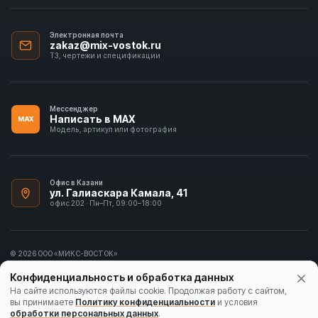
Электронная почта
zakaz@mix-vostok.ru
ТЗ, чертежи и спецификации
Мессенджер
Написать в MAX
MAX
Модель, артикул или фотография
Офис в Казани
ул. Галиаскара Камала, 41
офис 202 · Пн–Пт, 09:00–18:00
© 2026 ООО «МИКС-ВОСТОК»
ИНН 1655413297
Конфиденциальность и обработка данных
Политика конфиденциальности
На сайте используются файлы cookie. Продолжая работу с сайтом,
вы принимаете
Политику конфиденциальности
и условия
Согласие на обработку данных
обработки персональных данных
.