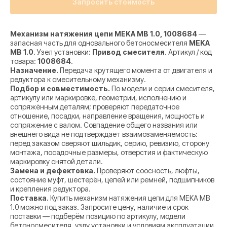
Запросить стоимость
Механизм натяжения цепи MEKA MB 1.0, 1008684
—
запасная часть для одновального бетоносмесителя
MEKA
MB 1.0
. Узел установки:
Привод смесителя
. Артикул / код
товара:
1008684
.
Назначение.
Передача крутящего момента от двигателя и
редуктора к смесительному механизму.
Подбор и совместимость.
По модели и серии смесителя,
артикулу или маркировке, геометрии, исполнению и
сопряжённым деталям; проверяют передаточное
отношение, посадки, направление вращения, мощность и
сопряжение с валом. Совпадение общего названия или
внешнего вида не подтверждает взаимозаменяемость:
перед заказом сверяют шильдик, серию, ревизию, сторону
монтажа, посадочные размеры, отверстия и фактическую
маркировку снятой детали.
Замена и дефектовка.
Проверяют соосность, люфты,
состояние муфт, шестерён, цепей или ремней, подшипников
и крепления редуктора.
Поставка.
Купить механизм натяжения цепи для MEKA MB
1.0 можно под заказ. Запросите цену, наличие и срок
поставки — подберём позицию по артикулу, модели
бетоносмесителя, узлу установки и условиям эксплуатации.