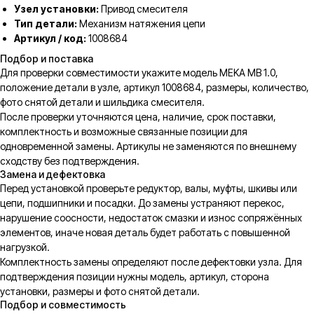
Узел установки:
Привод смесителя
Тип детали:
Механизм натяжения цепи
Артикул / код:
1008684
Подбор и поставка
Для проверки совместимости укажите модель MEKA MB 1.0,
положение детали в узле, артикул 1008684, размеры, количество,
фото снятой детали и шильдика смесителя.
После проверки уточняются цена, наличие, срок поставки,
комплектность и возможные связанные позиции для
одновременной замены. Артикулы не заменяются по внешнему
сходству без подтверждения.
Замена и дефектовка
Перед установкой проверьте редуктор, валы, муфты, шкивы или
цепи, подшипники и посадки. До замены устраняют перекос,
нарушение соосности, недостаток смазки и износ сопряжённых
элементов, иначе новая деталь будет работать с повышенной
нагрузкой.
Комплектность замены определяют после дефектовки узла. Для
подтверждения позиции нужны модель, артикул, сторона
установки, размеры и фото снятой детали.
Подбор и совместимость