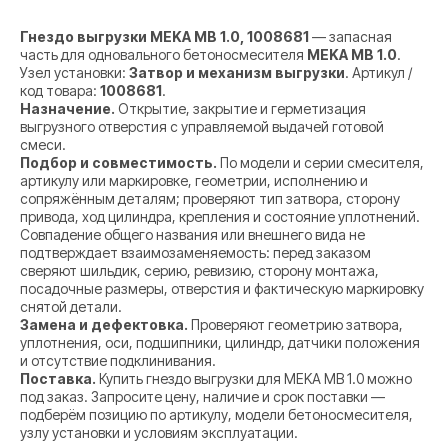
Гнездо выгрузки MEKA MB 1.0, 1008681
— запасная
часть для одновального бетоносмесителя
MEKA MB 1.0
.
Узел установки:
Затвор и механизм выгрузки
. Артикул /
код товара:
1008681
.
Назначение.
Открытие, закрытие и герметизация
выгрузного отверстия с управляемой выдачей готовой
смеси.
Подбор и совместимость.
По модели и серии смесителя,
артикулу или маркировке, геометрии, исполнению и
сопряжённым деталям; проверяют тип затвора, сторону
привода, ход цилиндра, крепления и состояние уплотнений.
Совпадение общего названия или внешнего вида не
подтверждает взаимозаменяемость: перед заказом
сверяют шильдик, серию, ревизию, сторону монтажа,
посадочные размеры, отверстия и фактическую маркировку
снятой детали.
Замена и дефектовка.
Проверяют геометрию затвора,
уплотнения, оси, подшипники, цилиндр, датчики положения
и отсутствие подклинивания.
Поставка.
Купить гнездо выгрузки для MEKA MB 1.0 можно
под заказ. Запросите цену, наличие и срок поставки —
подберём позицию по артикулу, модели бетоносмесителя,
узлу установки и условиям эксплуатации.