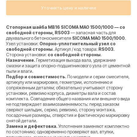
Уточнить цену и наличие
Стопорная шайба MB16 SICOMA MAO 1500/1000 — со
свободной стороны, RS003
— запасная часть для
двухвального бетоносмесителя
SICOMA MAO 1500/1000
.
Узел установки:
Опорно-уплотнительный узел со
свободной стороны
. Артикул / код товара:
RS003
.
Сторона установки:
со свободной стороны
.
Назначение.
Герметизация выхода вала, удержание
смазки и защита опорно-подшипникового узла от цементной
пыли и влаги.
Подбор и совместимость.
По модели и серии смесителя,
артикулу или маркировке, геометрии, исполнению и
сопряжённым деталям; обязательно учитывают сторону
установки, ревизию корпуса, диаметры вала и состав
комплекта. Совпадение общего названия или внешнего вида
не подтверждает взаимозаменяемость: перед заказом
сверяют шильдик, серию, ревизию, сторону монтажа,
посадочные размеры, отверстия и фактическую маркировку
снятой детали.
Замена и дефектовка.
Уплотнения заменяют комплектно
по состоянию; одновременно проверяют вал, втулки,