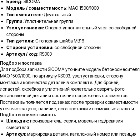
Бренд:
SICOMA
Модель / совместимость:
MAO 1500/1000
Тип смесителя:
Двухвальный
Группа:
Уплотнительная группа
Узел установки:
Опорно-уплотнительный узел со свободной
стороны
Тип детали:
Стопорная шайба MB16
Сторона установки:
со свободной стороны
Артикул / код:
RS003
Подбор и поставка
Для подбора запчасти SICOMA уточните модель бетоносмесителя
MAO 1500/1000, по артикулу RS003, узел установки, сторону
монтажа и количество деталей в комплекте. Для броней,
лопастей, скребков и уплотнений желательно сверять фото
установленной детали и состояние сопряжённых элементов.
Поставка выполняется под заказ: после проверки совместимости
уточняются цена, наличие, срок поставки и возможные аналоги.
Подбор и совместимость
Шильдик:
производитель, серия, модель и год/ревизия
смесителя
Артикул:
маркировка детали, каталожный номер или позиция