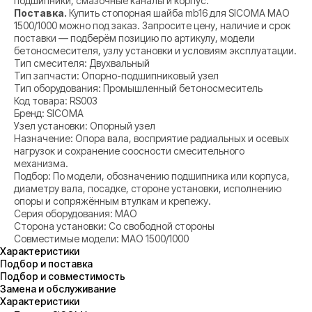
подшипники, смазочные каналы и корпус.
Поставка.
Купить стопорная шайба mb16 для SICOMA MAO
1500/1000 можно под заказ. Запросите цену, наличие и срок
поставки — подберём позицию по артикулу, модели
бетоносмесителя, узлу установки и условиям эксплуатации.
Тип смесителя: Двухвальный
Тип запчасти: Опорно-подшипниковый узел
Тип оборудования: Промышленный бетоносмеситель
Код товара: RS003
Бренд: SICOMA
Узел установки: Опорный узел
Назначение: Опора вала, восприятие радиальных и осевых
нагрузок и сохранение соосности смесительного
механизма.
Подбор: По модели, обозначению подшипника или корпуса,
диаметру вала, посадке, стороне установки, исполнению
опоры и сопряжённым втулкам и крепежу.
Серия оборудования: MAO
Сторона установки: Со свободной стороны
Совместимые модели: MAO 1500/1000
Характеристики
Подбор и поставка
Подбор и совместимость
Замена и обслуживание
Характеристики