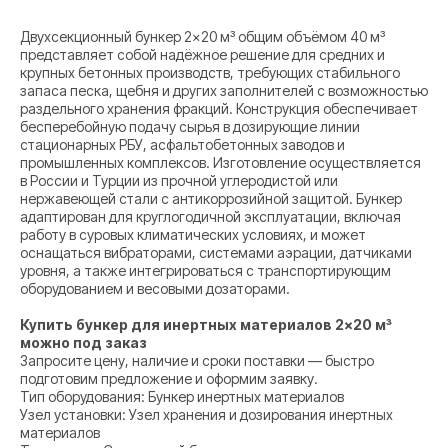
Двухсекционный бункер 2×20 м³ общим объёмом 40 м³
представляет собой надёжное решение для средних и
крупных бетонных производств, требующих стабильного
запаса песка, щебня и других заполнителей с возможностью
раздельного хранения фракций. Конструкция обеспечивает
бесперебойную подачу сырья в дозирующие линии
стационарных РБУ, асфальтобетонных заводов и
промышленных комплексов. Изготовление осуществляется
в России и Турции из прочной углеродистой или
нержавеющей стали с антикоррозийной защитой. Бункер
адаптирован для круглогодичной эксплуатации, включая
работу в суровых климатических условиях, и может
оснащаться вибраторами, системами аэрации, датчиками
уровня, а также интегрироваться с транспортирующим
оборудованием и весовыми дозаторами.
Купить бункер для инертных материалов 2×20 м³
можно под заказ
Запросите цену, наличие и сроки поставки — быстро
подготовим предложение и оформим заявку.
Тип оборудования: Бункер инертных материалов
Узел установки: Узел хранения и дозирования инертных
материалов