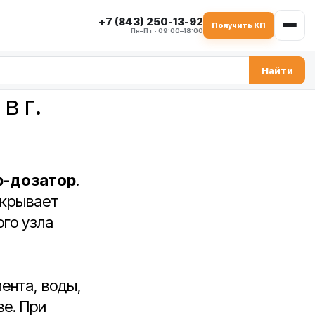
+7 (843) 250-13-92
Получить КП
Пн–Пт · 09:00–18:00
Найти
в г.
р-дозатор
.
акрывает
го узла
ента, воды,
ве. При