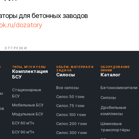
аторы для бетонных заводов
ok.ru/dozatory
ОТГРУЗКИ
И
ТИПЫ, М³/Ч И УЗЛЫ
ОБЪЁМ, МАТЕРИАЛ И
ОБОРУДОВАНИЕ
Комплектация
ЗАДАЧА
ЛИНИИ
Силосы
Каталог
БСУ
Бетоносмесители
Все силосы
Стационарные
ды
БСУ
Силос 50 тонн
Силосы
Мобильные БСУ
Силос 75 тонн
Дробильные
ов
комплексы
Модульные БСУ
Силос 100 тонн
БСУ 60 м³/ч
Шнековые
Силос 200 тонн
транспортёры
БСУ 90 м³/ч
Силос 300 тонн