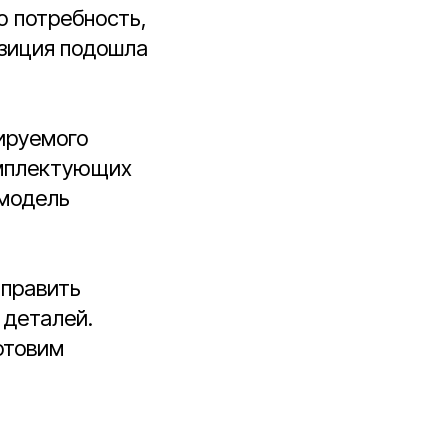
ю потребность,
озиция подошла
ируемого
комплектующих
 модель
тправить
 деталей.
отовим