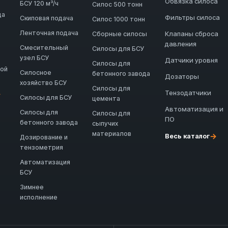
Обвязка силоса
БСУ 120 м³/ч
Силос 500 тонн
да
Фильтры силоса
Скиповая подача
Силос 1000 тонн
Ленточная подача
Клапаны сброса
Сборные силосы
давления
Смесительный
Силосы для БСУ
узел БСУ
Датчики уровня
Силосы для
ной
Силосное
бетонного завода
Дозаторы
хозяйство БСУ
Силосы для
Тензодатчики
→
Силосы для БСУ
цемента
Автоматизация и
Силосы для
Силосы для
ПО
бетонного завода
сыпучих
материалов
→
Весь каталог
Дозирование и
тензометрия
Автоматизация
БСУ
Зимнее
исполнение