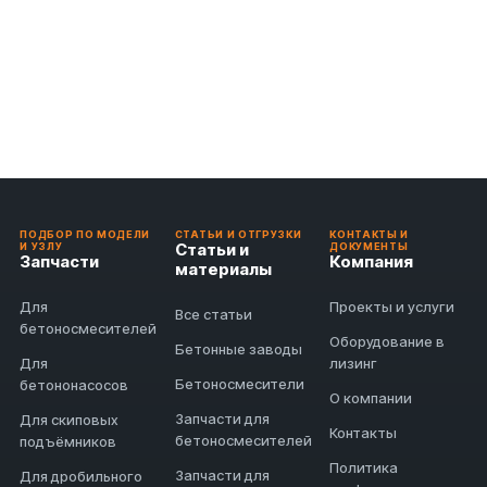
ПОДБОР ПО МОДЕЛИ
СТАТЬИ И ОТГРУЗКИ
КОНТАКТЫ И
Статьи и
И УЗЛУ
ДОКУМЕНТЫ
Запчасти
Компания
материалы
Для
Проекты и услуги
Все статьи
бетоносмесителей
Оборудование в
Бетонные заводы
Для
лизинг
Бетоносмесители
бетононасосов
О компании
Запчасти для
Для скиповых
Контакты
бетоносмесителей
подъёмников
Политика
Запчасти для
Для дробильного