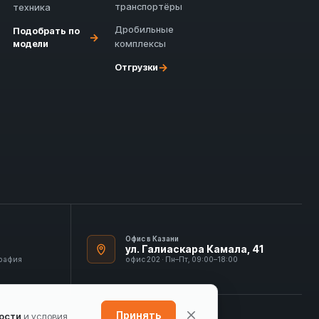
транспортёры
техника
Дробильные
Подобрать по
→
модели
комплексы
→
Отгрузки
Офис в Казани
ул. Галиаскара Камала, 41
графия
офис 202 · Пн–Пт, 09:00–18:00
Принять
ости
и условия