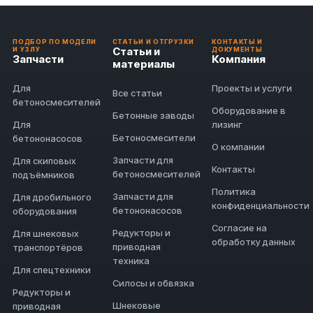
ПОДБОР ПО МОДЕЛИ
СТАТЬИ И ОТГРУЗКИ
КОНТАКТЫ И
Статьи и
И УЗЛУ
ДОКУМЕНТЫ
Запчасти
Компания
материалы
Для
Проекты и услуги
Все статьи
бетоносмесителей
Оборудование в
Бетонные заводы
Для
лизинг
Бетоносмесители
бетононасосов
О компании
Запчасти для
Для скиповых
Контакты
бетоносмесителей
подъёмников
Политика
Запчасти для
Для дробильного
конфиденциальности
бетононасосов
оборудования
Согласие на
Редукторы и
Для шнековых
обработку данных
приводная
транспортёров
техника
Для спецтехники
Силосы и обвязка
Редукторы и
Шнековые
приводная