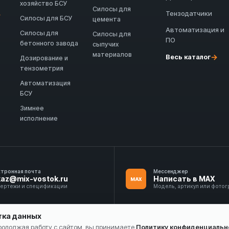
хозяйство БСУ
Силосы для
Тензодатчики
→
Силосы для БСУ
цемента
Автоматизация и
Силосы для
Силосы для
ПО
бетонного завода
сыпучих
материалов
→
Весь каталог
Дозирование и
тензометрия
Автоматизация
БСУ
Зимнее
исполнение
ктронная почта
Мессенджер
kaz@mix-vostok.ru
Написать в MAX
MAX
чертежи и спецификации
Модель, артикул или фото
тка данных
Продолжая работу с сайтом, вы принимаете
Политику конфиденциальн