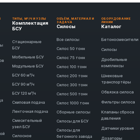
И
ТИПЫ, М³/Ч И УЗЛЫ
ОБЪЁМ, МАТЕРИАЛ И
ОБОРУДОВАНИЕ
Комплектация
ЗАДАЧА
ЛИНИИ
Силосы
Каталог
БСУ
Бетоносмесители
Все силосы
Стационарные
ды
БСУ
Силос 50 тонн
Силосы
Мобильные БСУ
Силос 75 тонн
Дробильные
ов
комплексы
Модульные БСУ
Силос 100 тонн
БСУ 60 м³/ч
Шнековые
Силос 200 тонн
транспортёры
БСУ 90 м³/ч
Силос 300 тонн
Обвязка силоса
БСУ 120 м³/ч
Силос 500 тонн
да
Фильтры силоса
Скиповая подача
Силос 1000 тонн
Ленточная подача
Клапаны сброса
Сборные силосы
давления
Смесительный
Силосы для БСУ
узел БСУ
Датчики уровня
Силосы для
ной
Силосное
бетонного завода
Дозаторы