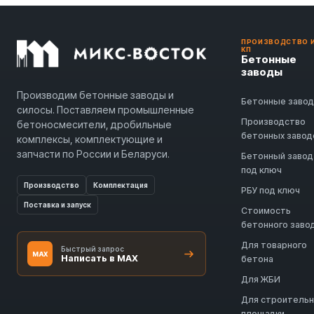
ПРОИЗВОДСТВО 
КП
Бетонные
заводы
Производим бетонные заводы и
Бетонные заво
силосы. Поставляем промышленные
Производство
бетоносмесители, дробильные
бетонных завод
комплексы, комплектующие и
запчасти по России и Беларуси.
Бетонный завод
под ключ
Производство
Комплектация
РБУ под ключ
Поставка и запуск
Стоимость
бетонного заво
Для товарного
Быстрый запрос
MAX
Написать в MAX
бетона
Для ЖБИ
Для строитель
площадки