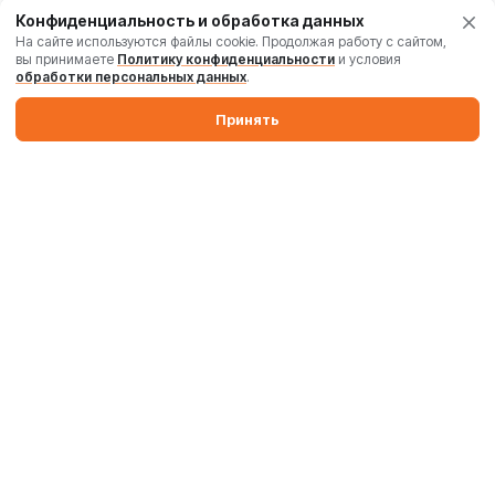
Конфиденциальность и обработка данных
На сайте используются файлы cookie. Продолжая работу с сайтом,
вы принимаете
Политику конфиденциальности
и условия
обработки персональных данных
.
Принять
Производим бетонные заводы и силосы. Поставляем
промышленные бетоносмесители, дробильные комплексы,
комплектующие и запчасти по России и Беларуси.