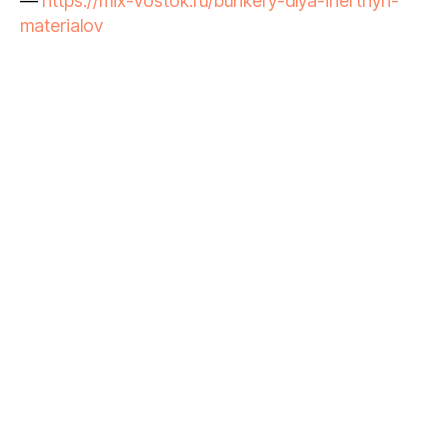
—
https://mix-vostok.ru/bunkery-dlya-inertnyh-
materialov